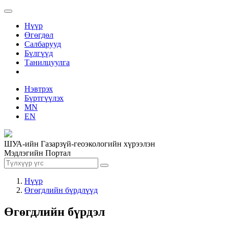
Нүүр
Өгөгдөл
Салбарууд
Бүлгүүд
Танилцуулга
Нэвтрэх
Бүртгүүлэх
MN
EN
ШУА-ийн Газарзүй-геоэкологийн хүрээлэн
Мэдлэгийн Портал
Нүүр
Өгөгдлийн бүрдлүүд
Өгөгдлийн бүрдэл