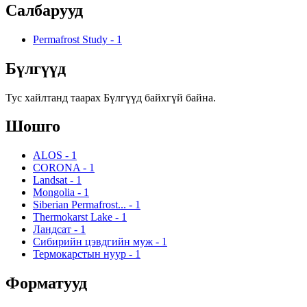
Салбарууд
Permafrost Study
-
1
Бүлгүүд
Тус хайлтанд таарах Бүлгүүд байхгүй байна.
Шошго
ALOS
-
1
CORONA
-
1
Landsat
-
1
Mongolia
-
1
Siberian Permafrost...
-
1
Thermokarst Lake
-
1
Ландсат
-
1
Сибирийн цэвдгийн муж
-
1
Термокарстын нуур
-
1
Форматууд