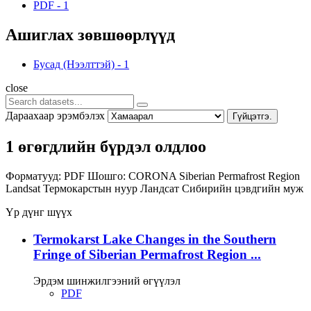
PDF
-
1
Ашиглах зөвшөөрлүүд
Бусад (Нээлттэй)
-
1
close
Дараахаар эрэмбэлэх
Гүйцэтгэ.
1 өгөгдлийн бүрдэл олдлоо
Форматууд:
PDF
Шошго:
CORONA
Siberian Permafrost Region
Landsat
Термокарстын нуур
Ландсат
Сибирийн цэвдгийн муж
Үр дүнг шүүх
Termokarst Lake Changes in the Southern
Fringe of Siberian Permafrost Region ...
Эрдэм шинжилгээний өгүүлэл
PDF