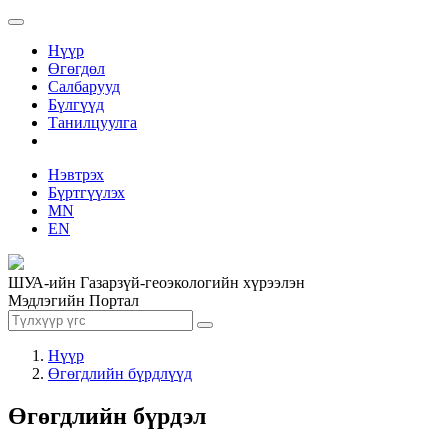
Нүүр
Өгөгдөл
Салбарууд
Бүлгүүд
Танилцуулга
Нэвтрэх
Бүртгүүлэх
MN
EN
ШУА-ийн Газарзүй-геоэкологийн хүрээлэн
Мэдлэгийн Портал
Нүүр
Өгөгдлийн бүрдлүүд
Өгөгдлийн бүрдэл