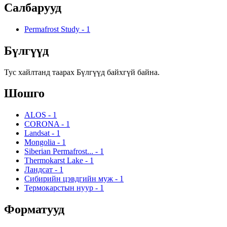
Салбарууд
Permafrost Study
-
1
Бүлгүүд
Тус хайлтанд таарах Бүлгүүд байхгүй байна.
Шошго
ALOS
-
1
CORONA
-
1
Landsat
-
1
Mongolia
-
1
Siberian Permafrost...
-
1
Thermokarst Lake
-
1
Ландсат
-
1
Сибирийн цэвдгийн муж
-
1
Термокарстын нуур
-
1
Форматууд