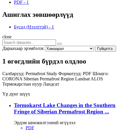
PDF
-
1
Ашиглах зөвшөөрлүүд
Бусад (Нээлттэй)
-
1
close
Дараахаар эрэмбэлэх
Гүйцэтгэ.
1 өгөгдлийн бүрдэл олдлоо
Салбарууд:
Permafrost Study
Форматууд:
PDF
Шошго:
CORONA
Siberian Permafrost Region
Landsat
ALOS
Термокарстын нуур
Ландсат
Үр дүнг шүүх
Termokarst Lake Changes in the Southern
Fringe of Siberian Permafrost Region ...
Эрдэм шинжилгээний өгүүлэл
PDF