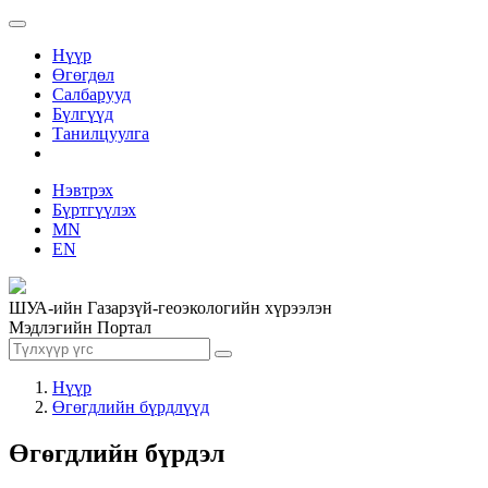
Нүүр
Өгөгдөл
Салбарууд
Бүлгүүд
Танилцуулга
Нэвтрэх
Бүртгүүлэх
MN
EN
ШУА-ийн Газарзүй-геоэкологийн хүрээлэн
Мэдлэгийн Портал
Нүүр
Өгөгдлийн бүрдлүүд
Өгөгдлийн бүрдэл