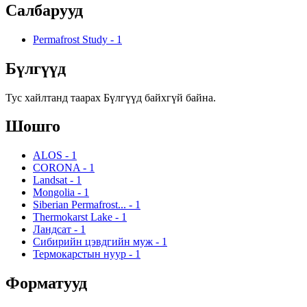
Салбарууд
Permafrost Study
-
1
Бүлгүүд
Тус хайлтанд таарах Бүлгүүд байхгүй байна.
Шошго
ALOS
-
1
CORONA
-
1
Landsat
-
1
Mongolia
-
1
Siberian Permafrost...
-
1
Thermokarst Lake
-
1
Ландсат
-
1
Сибирийн цэвдгийн муж
-
1
Термокарстын нуур
-
1
Форматууд