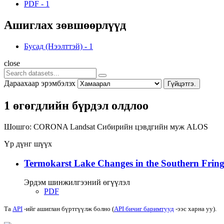
PDF
-
1
Ашиглах зөвшөөрлүүд
Бусад (Нээлттэй)
-
1
close
Дараахаар эрэмбэлэх
Гүйцэтгэ.
1 өгөгдлийн бүрдэл олдлоо
Шошго:
CORONA
Landsat
Сибирийн цэвдгийн муж
ALOS
Үр дүнг шүүх
Termokarst Lake Changes in the Southern Fringe
Эрдэм шинжилгээний өгүүлэл
PDF
Та
API
-ийг ашиглан бүртгүүлж болно (
API бичиг баримтууд
-ээс харна уу).