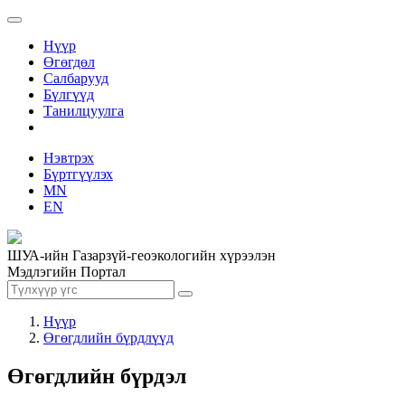
Нүүр
Өгөгдөл
Салбарууд
Бүлгүүд
Танилцуулга
Нэвтрэх
Бүртгүүлэх
MN
EN
ШУА-ийн Газарзүй-геоэкологийн хүрээлэн
Мэдлэгийн Портал
Нүүр
Өгөгдлийн бүрдлүүд
Өгөгдлийн бүрдэл