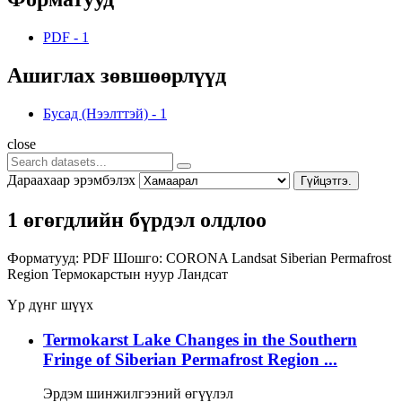
PDF
-
1
Ашиглах зөвшөөрлүүд
Бусад (Нээлттэй)
-
1
close
Дараахаар эрэмбэлэх
Гүйцэтгэ.
1 өгөгдлийн бүрдэл олдлоо
Форматууд:
PDF
Шошго:
CORONA
Landsat
Siberian Permafrost
Region
Термокарстын нуур
Ландсат
Үр дүнг шүүх
Termokarst Lake Changes in the Southern
Fringe of Siberian Permafrost Region ...
Эрдэм шинжилгээний өгүүлэл