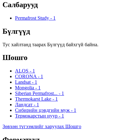
Салбарууд
Permafrost Study
-
1
Бүлгүүд
Тус хайлтанд таарах Бүлгүүд байхгүй байна.
Шошго
ALOS
-
1
CORONA
-
1
Landsat
-
1
Mongolia
-
1
Siberian Permafrost...
-
1
Thermokarst Lake
-
1
Ландсат
-
1
Сибирийн цэвдгийн муж
-
1
Термокарстын нуур
-
1
Зөвхөн түгээмлийг харуулах Шошго
Форматууд