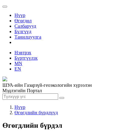
Нүүр
Өгөгдөл
Салбарууд
Бүлгүүд
Танилцуулга
Нэвтрэх
Бүртгүүлэх
MN
EN
ШУА-ийн Газарзүй-геоэкологийн хүрээлэн
Мэдлэгийн Портал
Нүүр
Өгөгдлийн бүрдлүүд
Өгөгдлийн бүрдэл