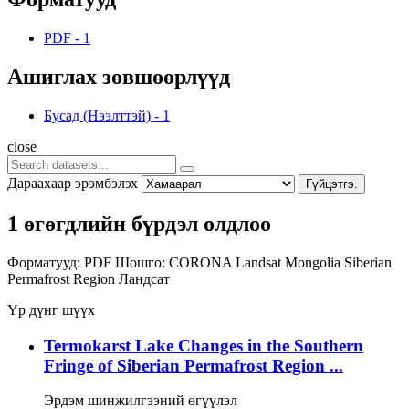
PDF
-
1
Ашиглах зөвшөөрлүүд
Бусад (Нээлттэй)
-
1
close
Дараахаар эрэмбэлэх
Гүйцэтгэ.
1 өгөгдлийн бүрдэл олдлоо
Форматууд:
PDF
Шошго:
CORONA
Landsat
Mongolia
Siberian
Permafrost Region
Ландсат
Үр дүнг шүүх
Termokarst Lake Changes in the Southern
Fringe of Siberian Permafrost Region ...
Эрдэм шинжилгээний өгүүлэл