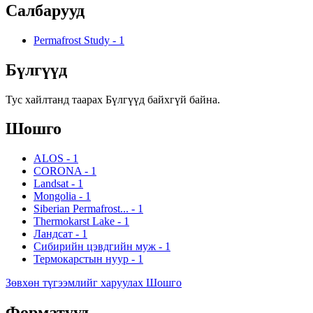
Салбарууд
Permafrost Study
-
1
Бүлгүүд
Тус хайлтанд таарах Бүлгүүд байхгүй байна.
Шошго
ALOS
-
1
CORONA
-
1
Landsat
-
1
Mongolia
-
1
Siberian Permafrost...
-
1
Thermokarst Lake
-
1
Ландсат
-
1
Сибирийн цэвдгийн муж
-
1
Термокарстын нуур
-
1
Зөвхөн түгээмлийг харуулах Шошго
Форматууд