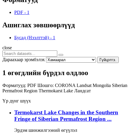
PDF
-
1
Ашиглах зөвшөөрлүүд
Бусад (Нээлттэй)
-
1
close
Дараахаар эрэмбэлэх
Гүйцэтгэ.
1 өгөгдлийн бүрдэл олдлоо
Форматууд:
PDF
Шошго:
CORONA
Landsat
Mongolia
Siberian
Permafrost Region
Thermokarst Lake
Ландсат
Үр дүнг шүүх
Termokarst Lake Changes in the Southern
Fringe of Siberian Permafrost Region ...
Эрдэм шинжилгээний өгүүлэл