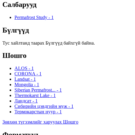
Салбарууд
Permafrost Study
-
1
Бүлгүүд
Тус хайлтанд таарах Бүлгүүд байхгүй байна.
Шошго
ALOS
-
1
CORONA
-
1
Landsat
-
1
Mongolia
-
1
Siberian Permafrost...
-
1
Thermokarst Lake
-
1
Ландсат
-
1
Сибирийн цэвдгийн муж
-
1
Термокарстын нуур
-
1
Зөвхөн түгээмлийг харуулах Шошго
Форматууд