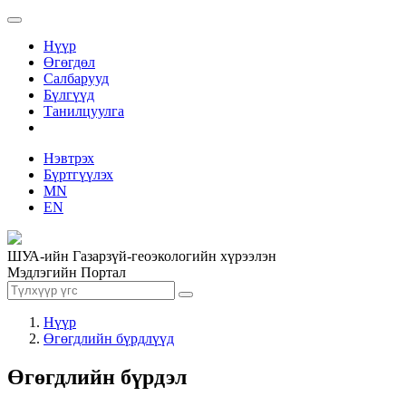
Нүүр
Өгөгдөл
Салбарууд
Бүлгүүд
Танилцуулга
Нэвтрэх
Бүртгүүлэх
MN
EN
ШУА-ийн Газарзүй-геоэкологийн хүрээлэн
Мэдлэгийн Портал
Нүүр
Өгөгдлийн бүрдлүүд
Өгөгдлийн бүрдэл