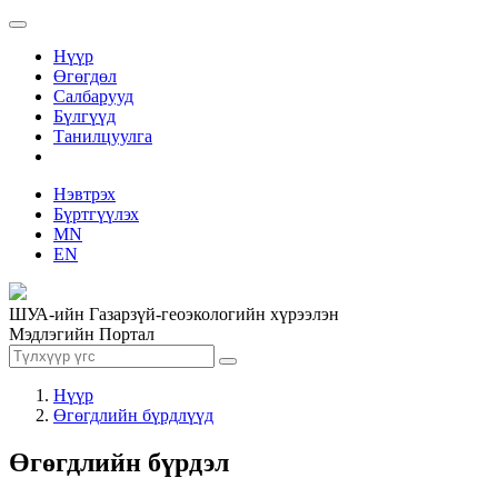
Нүүр
Өгөгдөл
Салбарууд
Бүлгүүд
Танилцуулга
Нэвтрэх
Бүртгүүлэх
MN
EN
ШУА-ийн Газарзүй-геоэкологийн хүрээлэн
Мэдлэгийн Портал
Нүүр
Өгөгдлийн бүрдлүүд
Өгөгдлийн бүрдэл