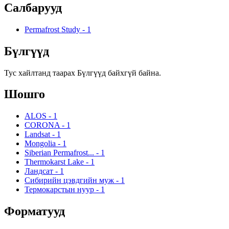
Салбарууд
Permafrost Study
-
1
Бүлгүүд
Тус хайлтанд таарах Бүлгүүд байхгүй байна.
Шошго
ALOS
-
1
CORONA
-
1
Landsat
-
1
Mongolia
-
1
Siberian Permafrost...
-
1
Thermokarst Lake
-
1
Ландсат
-
1
Сибирийн цэвдгийн муж
-
1
Термокарстын нуур
-
1
Форматууд