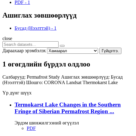
PDF
-
1
Ашиглах зөвшөөрлүүд
Бусад (Нээлттэй)
-
1
close
Дараахаар эрэмбэлэх
Гүйцэтгэ.
1 өгөгдлийн бүрдэл олдлоо
Салбарууд:
Permafrost Study
Ашиглах зөвшөөрлүүд:
Бусад
(Нээлттэй)
Шошго:
CORONA
Landsat
Thermokarst Lake
Үр дүнг шүүх
Termokarst Lake Changes in the Southern
Fringe of Siberian Permafrost Region ...
Эрдэм шинжилгээний өгүүлэл
PDF