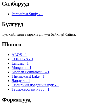
Салбарууд
Permafrost Study
-
1
Бүлгүүд
Тус хайлтанд таарах Бүлгүүд байхгүй байна.
Шошго
ALOS
-
1
CORONA
-
1
Landsat
-
1
Mongolia
-
1
Siberian Permafrost...
-
1
Thermokarst Lake
-
1
Ландсат
-
1
Сибирийн цэвдгийн муж
-
1
Термокарстын нуур
-
1
Форматууд