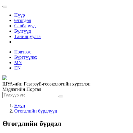
Нүүр
Өгөгдөл
Салбарууд
Бүлгүүд
Танилцуулга
Нэвтрэх
Бүртгүүлэх
MN
EN
ШУА-ийн Газарзүй-геоэкологийн хүрээлэн
Мэдлэгийн Портал
Нүүр
Өгөгдлийн бүрдлүүд
Өгөгдлийн бүрдэл