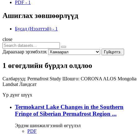
PDF
-
1
Ашиглах зөвшөөрлүүд
Бусад (Нээлттэй)
-
1
close
Дараахаар эрэмбэлэх
Гүйцэтгэ.
1 өгөгдлийн бүрдэл олдлоо
Салбарууд:
Permafrost Study
Шошго:
CORONA
ALOS
Mongolia
Landsat
Ландсат
Үр дүнг шүүх
Termokarst Lake Changes in the Southern
Fringe of Siberian Permafrost Region ...
Эрдэм шинжилгээний өгүүлэл
PDF