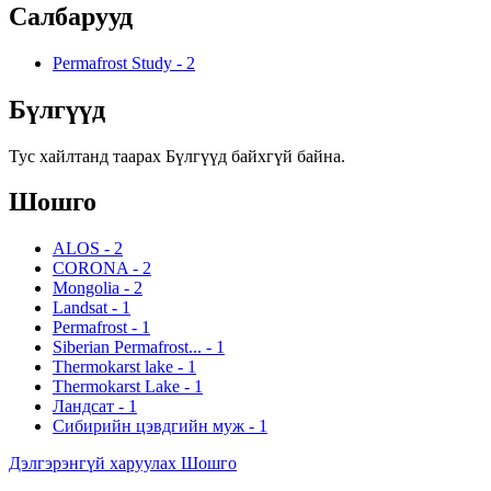
Салбарууд
Permafrost Study
-
2
Бүлгүүд
Тус хайлтанд таарах Бүлгүүд байхгүй байна.
Шошго
ALOS
-
2
CORONA
-
2
Mongolia
-
2
Landsat
-
1
Permafrost
-
1
Siberian Permafrost...
-
1
Thermokarst lake
-
1
Thermokarst Lake
-
1
Ландсат
-
1
Сибирийн цэвдгийн муж
-
1
Дэлгэрэнгүй харуулах Шошго