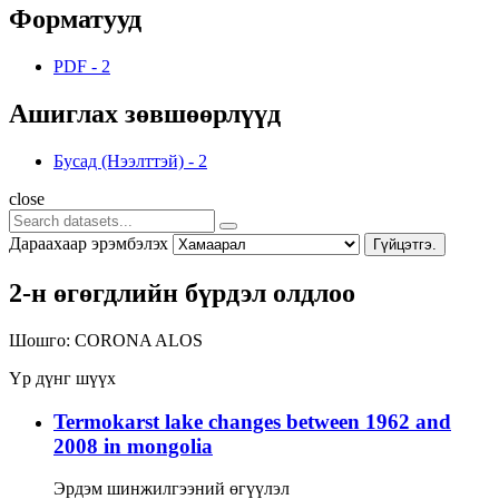
Форматууд
PDF
-
2
Ашиглах зөвшөөрлүүд
Бусад (Нээлттэй)
-
2
close
Дараахаар эрэмбэлэх
Гүйцэтгэ.
2-н өгөгдлийн бүрдэл олдлоо
Шошго:
CORONA
ALOS
Үр дүнг шүүх
Termokarst lake changes between 1962 and
2008 in mongolia
Эрдэм шинжилгээний өгүүлэл