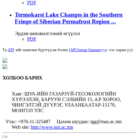
PDF
Termokarst Lake Changes in the Southern
Fringe of Siberian Permafrost Region ...
Эрдэм шинжилгээний өгүүлэл
PDF
Та
API
-ийг ашиглан бүртгүүлж болно (
API бичиг баримтууд
-ээс харна уу).
ХОЛБОО БАРИХ
Хаяг: ШУА-ИЙН ГАЗАРЗҮЙ-ГЕОЭКОЛОГИЙН
ХҮРЭЭЛЭН, БАРУУН СЭЛБИЙН 15, 4-Р ХОРОО,
ЧИНГЭЛТЭЙ ДҮҮРЭГ, УЛААНБААТАР-15170,
МОНГОЛ УЛС
Утас: +976-11-325487
Цахим шуудан: igg@mas.ac.mn
Web site:
http://www.igg.ac.mn