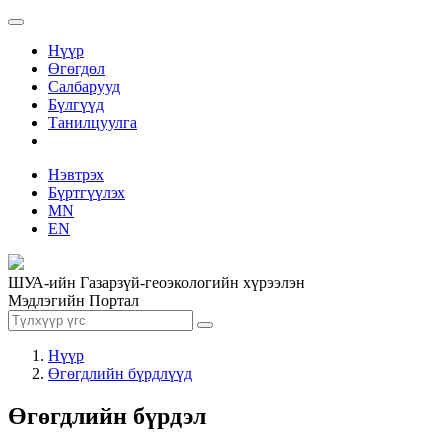
Нүүр
Өгөгдөл
Салбарууд
Бүлгүүд
Танилцуулга
Нэвтрэх
Бүртгүүлэх
MN
EN
ШУА-ийн Газарзүй-геоэкологийн хүрээлэн
Мэдлэгийн Портал
Нүүр
Өгөгдлийн бүрдлүүд
Өгөгдлийн бүрдэл