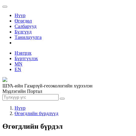
Нүүр
Өгөгдөл
Салбарууд
Бүлгүүд
Танилцуулга
Нэвтрэх
Бүртгүүлэх
MN
EN
ШУА-ийн Газарзүй-геоэкологийн хүрээлэн
Мэдлэгийн Портал
Нүүр
Өгөгдлийн бүрдлүүд
Өгөгдлийн бүрдэл