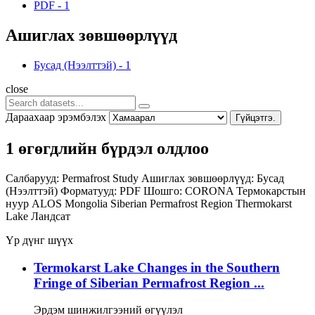
PDF
-
1
Ашиглах зөвшөөрлүүд
Бусад (Нээлттэй)
-
1
close
Дараахаар эрэмбэлэх
Гүйцэтгэ.
1 өгөгдлийн бүрдэл олдлоо
Салбарууд:
Permafrost Study
Ашиглах зөвшөөрлүүд:
Бусад
(Нээлттэй)
Форматууд:
PDF
Шошго:
CORONA
Термокарстын
нуур
ALOS
Mongolia
Siberian Permafrost Region
Thermokarst
Lake
Ландсат
Үр дүнг шүүх
Termokarst Lake Changes in the Southern
Fringe of Siberian Permafrost Region ...
Эрдэм шинжилгээний өгүүлэл