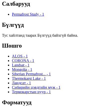
Салбарууд
Permafrost Study
-
1
Бүлгүүд
Тус хайлтанд таарах Бүлгүүд байхгүй байна.
Шошго
ALOS
-
1
CORONA
-
1
Landsat
-
1
Mongolia
-
1
Siberian Permafrost...
-
1
Thermokarst Lake
-
1
Ландсат
-
1
Сибирийн цэвдгийн муж
-
1
Термокарстын нуур
-
1
Форматууд