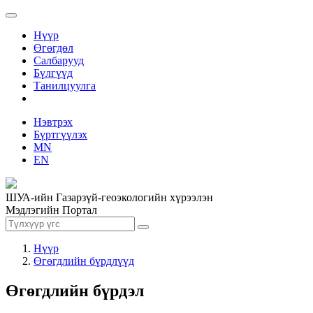
Нүүр
Өгөгдөл
Салбарууд
Бүлгүүд
Танилцуулга
Нэвтрэх
Бүртгүүлэх
MN
EN
ШУА-ийн Газарзүй-геоэкологийн хүрээлэн
Мэдлэгийн Портал
Нүүр
Өгөгдлийн бүрдлүүд
Өгөгдлийн бүрдэл