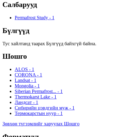
Салбарууд
Permafrost Study
-
1
Бүлгүүд
Тус хайлтанд таарах Бүлгүүд байхгүй байна.
Шошго
ALOS
-
1
CORONA
-
1
Landsat
-
1
Mongolia
-
1
Siberian Permafrost...
-
1
Thermokarst Lake
-
1
Ландсат
-
1
Сибирийн цэвдгийн муж
-
1
Термокарстын нуур
-
1
Зөвхөн түгээмлийг харуулах Шошго
Форматууд