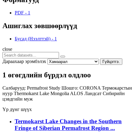
PDF
-
1
Ашиглах зөвшөөрлүүд
Бусад (Нээлттэй)
-
1
close
Дараахаар эрэмбэлэх
Гүйцэтгэ.
1 өгөгдлийн бүрдэл олдлоо
Салбарууд:
Permafrost Study
Шошго:
CORONA
Термокарстын
нуур
Thermokarst Lake
Mongolia
ALOS
Ландсат
Сибирийн
цэвдгийн муж
Үр дүнг шүүх
Termokarst Lake Changes in the Southern
Fringe of Siberian Permafrost Region ...