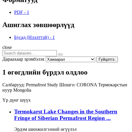
PDF
-
1
Ашиглах зөвшөөрлүүд
Бусад (Нээлттэй)
-
1
close
Дараахаар эрэмбэлэх
Гүйцэтгэ.
1 өгөгдлийн бүрдэл олдлоо
Салбарууд:
Permafrost Study
Шошго:
CORONA
Термокарстын
нуур
Mongolia
Үр дүнг шүүх
Termokarst Lake Changes in the Southern
Fringe of Siberian Permafrost Region ...
Эрдэм шинжилгээний өгүүлэл