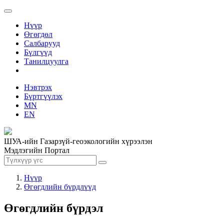
Нүүр
Өгөгдөл
Салбарууд
Бүлгүүд
Танилцуулга
Нэвтрэх
Бүртгүүлэх
MN
EN
ШУА-ийн Газарзүй-геоэкологийн хүрээлэн
Мэдлэгийн Портал
Нүүр
Өгөгдлийн бүрдлүүд
Өгөгдлийн бүрдэл