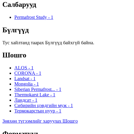
Салбарууд
Permafrost Study
-
1
Бүлгүүд
Тус хайлтанд таарах Бүлгүүд байхгүй байна.
Шошго
ALOS
-
1
CORONA
-
1
Landsat
-
1
Mongolia
-
1
Siberian Permafrost...
-
1
Thermokarst Lake
-
1
Ландсат
-
1
Сибирийн цэвдгийн муж
-
1
Термокарстын нуур
-
1
Зөвхөн түгээмлийг харуулах Шошго
Форматууд