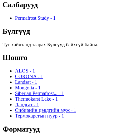
Салбарууд
Permafrost Study
-
1
Бүлгүүд
Тус хайлтанд таарах Бүлгүүд байхгүй байна.
Шошго
ALOS
-
1
CORONA
-
1
Landsat
-
1
Mongolia
-
1
Siberian Permafrost...
-
1
Thermokarst Lake
-
1
Ландсат
-
1
Сибирийн цэвдгийн муж
-
1
Термокарстын нуур
-
1
Форматууд