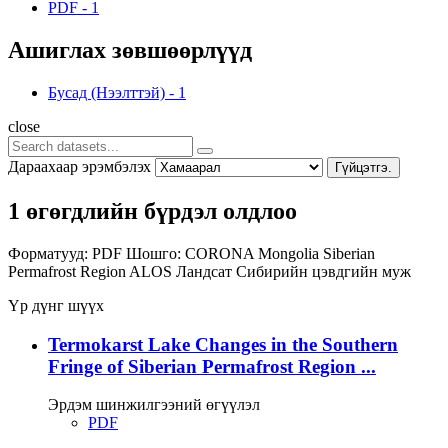
PDF
-
1
Ашиглах зөвшөөрлүүд
Бусад (Нээлттэй)
-
1
close
Дараахаар эрэмбэлэх
Гүйцэтгэ.
1 өгөгдлийн бүрдэл олдлоо
Форматууд:
PDF
Шошго:
CORONA
Mongolia
Siberian
Permafrost Region
ALOS
Ландсат
Сибирийн цэвдгийн муж
Үр дүнг шүүх
Termokarst Lake Changes in the Southern
Fringe of Siberian Permafrost Region ...
Эрдэм шинжилгээний өгүүлэл
PDF