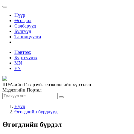
Нүүр
Өгөгдөл
Салбарууд
Бүлгүүд
Танилцуулга
Нэвтрэх
Бүртгүүлэх
MN
EN
ШУА-ийн Газарзүй-геоэкологийн хүрээлэн
Мэдлэгийн Портал
Нүүр
Өгөгдлийн бүрдлүүд
Өгөгдлийн бүрдэл