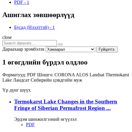
PDF
-
1
Ашиглах зөвшөөрлүүд
Бусад (Нээлттэй)
-
1
close
Дараахаар эрэмбэлэх
Гүйцэтгэ.
1 өгөгдлийн бүрдэл олдлоо
Форматууд:
PDF
Шошго:
CORONA
ALOS
Landsat
Thermokarst
Lake
Ландсат
Сибирийн цэвдгийн муж
Үр дүнг шүүх
Termokarst Lake Changes in the Southern
Fringe of Siberian Permafrost Region ...
Эрдэм шинжилгээний өгүүлэл
PDF