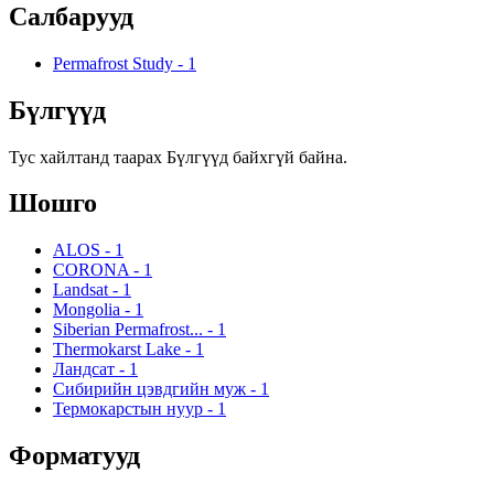
Салбарууд
Permafrost Study
-
1
Бүлгүүд
Тус хайлтанд таарах Бүлгүүд байхгүй байна.
Шошго
ALOS
-
1
CORONA
-
1
Landsat
-
1
Mongolia
-
1
Siberian Permafrost...
-
1
Thermokarst Lake
-
1
Ландсат
-
1
Сибирийн цэвдгийн муж
-
1
Термокарстын нуур
-
1
Форматууд