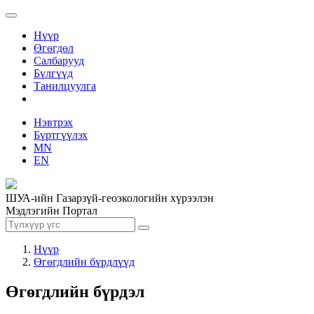
Нүүр
Өгөгдөл
Салбарууд
Бүлгүүд
Танилцуулга
Нэвтрэх
Бүртгүүлэх
MN
EN
ШУА-ийн Газарзүй-геоэкологийн хүрээлэн
Мэдлэгийн Портал
Нүүр
Өгөгдлийн бүрдлүүд
Өгөгдлийн бүрдэл