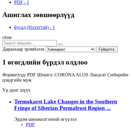
PDF
-
1
Ашиглах зөвшөөрлүүд
Бусад (Нээлттэй)
-
1
close
Дараахаар эрэмбэлэх
Гүйцэтгэ.
1 өгөгдлийн бүрдэл олдлоо
Форматууд:
PDF
Шошго:
CORONA
ALOS
Ландсат
Сибирийн
цэвдгийн муж
Үр дүнг шүүх
Termokarst Lake Changes in the Southern
Fringe of Siberian Permafrost Region ...
Эрдэм шинжилгээний өгүүлэл
PDF