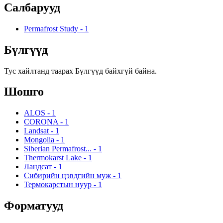
Салбарууд
Permafrost Study
-
1
Бүлгүүд
Тус хайлтанд таарах Бүлгүүд байхгүй байна.
Шошго
ALOS
-
1
CORONA
-
1
Landsat
-
1
Mongolia
-
1
Siberian Permafrost...
-
1
Thermokarst Lake
-
1
Ландсат
-
1
Сибирийн цэвдгийн муж
-
1
Термокарстын нуур
-
1
Форматууд