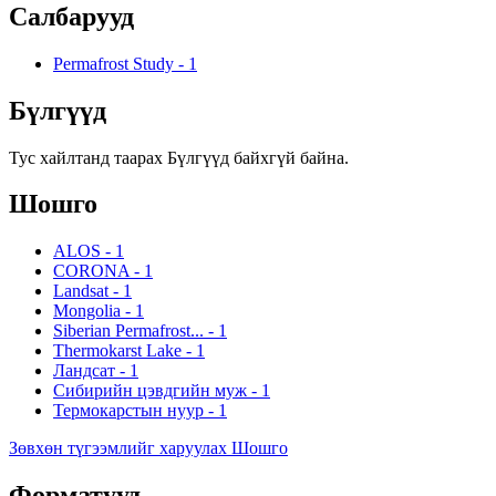
Салбарууд
Permafrost Study
-
1
Бүлгүүд
Тус хайлтанд таарах Бүлгүүд байхгүй байна.
Шошго
ALOS
-
1
CORONA
-
1
Landsat
-
1
Mongolia
-
1
Siberian Permafrost...
-
1
Thermokarst Lake
-
1
Ландсат
-
1
Сибирийн цэвдгийн муж
-
1
Термокарстын нуур
-
1
Зөвхөн түгээмлийг харуулах Шошго
Форматууд