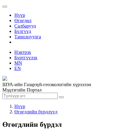
Нүүр
Өгөгдөл
Салбарууд
Бүлгүүд
Танилцуулга
Нэвтрэх
Бүртгүүлэх
MN
EN
ШУА-ийн Газарзүй-геоэкологийн хүрээлэн
Мэдлэгийн Портал
Нүүр
Өгөгдлийн бүрдлүүд
Өгөгдлийн бүрдэл