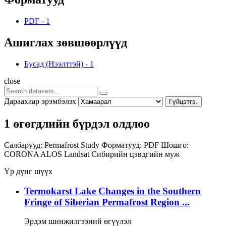
PDF
-
1
Ашиглах зөвшөөрлүүд
Бусад (Нээлттэй)
-
1
close
Дараахаар эрэмбэлэх
Гүйцэтгэ.
1 өгөгдлийн бүрдэл олдлоо
Салбарууд:
Permafrost Study
Форматууд:
PDF
Шошго:
CORONA
ALOS
Landsat
Сибирийн цэвдгийн муж
Үр дүнг шүүх
Termokarst Lake Changes in the Southern
Fringe of Siberian Permafrost Region ...
Эрдэм шинжилгээний өгүүлэл