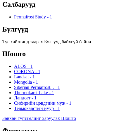
Салбарууд
Permafrost Study
-
1
Бүлгүүд
Тус хайлтанд таарах Бүлгүүд байхгүй байна.
Шошго
ALOS
-
1
CORONA
-
1
Landsat
-
1
Mongolia
-
1
Siberian Permafrost...
-
1
Thermokarst Lake
-
1
Ландсат
-
1
Сибирийн цэвдгийн муж
-
1
Термокарстын нуур
-
1
Зөвхөн түгээмлийг харуулах Шошго
Форматууд