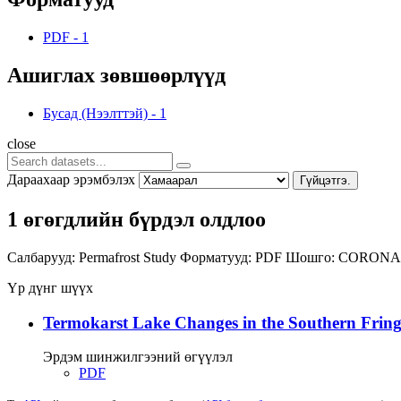
PDF
-
1
Ашиглах зөвшөөрлүүд
Бусад (Нээлттэй)
-
1
close
Дараахаар эрэмбэлэх
Гүйцэтгэ.
1 өгөгдлийн бүрдэл олдлоо
Салбарууд:
Permafrost Study
Форматууд:
PDF
Шошго:
CORON
Үр дүнг шүүх
Termokarst Lake Changes in the Southern Fringe
Эрдэм шинжилгээний өгүүлэл
PDF