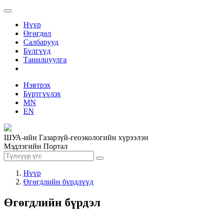
Нүүр
Өгөгдөл
Салбарууд
Бүлгүүд
Танилцуулга
Нэвтрэх
Бүртгүүлэх
MN
EN
ШУА-ийн Газарзүй-геоэкологийн хүрээлэн
Мэдлэгийн Портал
Нүүр
Өгөгдлийн бүрдлүүд
Өгөгдлийн бүрдэл