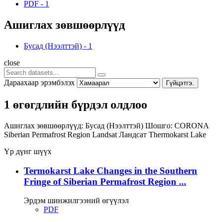
PDF
-
1
Ашиглах зөвшөөрлүүд
Бусад (Нээлттэй)
-
1
close
Дараахаар эрэмбэлэх
Гүйцэтгэ.
1 өгөгдлийн бүрдэл олдлоо
Ашиглах зөвшөөрлүүд:
Бусад (Нээлттэй)
Шошго:
CORONA
Siberian Permafrost Region
Landsat
Ландсат
Thermokarst Lake
Үр дүнг шүүх
Termokarst Lake Changes in the Southern
Fringe of Siberian Permafrost Region ...
Эрдэм шинжилгээний өгүүлэл
PDF