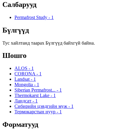
Салбарууд
Permafrost Study
-
1
Бүлгүүд
Тус хайлтанд таарах Бүлгүүд байхгүй байна.
Шошго
ALOS
-
1
CORONA
-
1
Landsat
-
1
Mongolia
-
1
Siberian Permafrost...
-
1
Thermokarst Lake
-
1
Ландсат
-
1
Сибирийн цэвдгийн муж
-
1
Термокарстын нуур
-
1
Форматууд