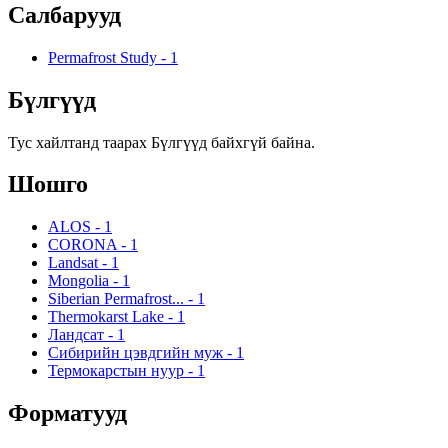
Салбарууд
Permafrost Study
-
1
Бүлгүүд
Тус хайлтанд таарах Бүлгүүд байхгүй байна.
Шошго
ALOS
-
1
CORONA
-
1
Landsat
-
1
Mongolia
-
1
Siberian Permafrost...
-
1
Thermokarst Lake
-
1
Ландсат
-
1
Сибирийн цэвдгийн муж
-
1
Термокарстын нуур
-
1
Форматууд