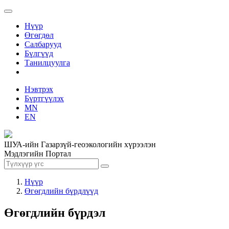
Нүүр
Өгөгдөл
Салбарууд
Бүлгүүд
Танилцуулга
Нэвтрэх
Бүртгүүлэх
MN
EN
ШУА-ийн Газарзүй-геоэкологийн хүрээлэн
Мэдлэгийн Портал
Нүүр
Өгөгдлийн бүрдлүүд
Өгөгдлийн бүрдэл