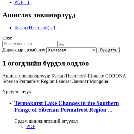
PDF
-
1
Ашиглах зөвшөөрлүүд
Бусад (Нээлттэй)
-
1
close
Дараахаар эрэмбэлэх
Гүйцэтгэ.
1 өгөгдлийн бүрдэл олдлоо
Ашиглах зөвшөөрлүүд:
Бусад (Нээлттэй)
Шошго:
CORONA
Siberian Permafrost Region
Landsat
Ландсат
Mongolia
Үр дүнг шүүх
Termokarst Lake Changes in the Southern
Fringe of Siberian Permafrost Region ...
Эрдэм шинжилгээний өгүүлэл
PDF