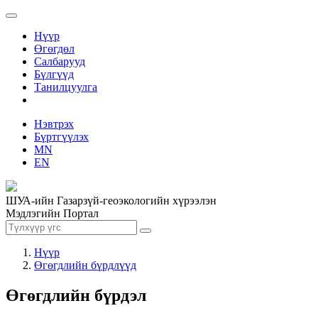
Нүүр
Өгөгдөл
Салбарууд
Бүлгүүд
Танилцуулга
Нэвтрэх
Бүртгүүлэх
MN
EN
ШУА-ийн Газарзүй-геоэкологийн хүрээлэн
Мэдлэгийн Портал
Нүүр
Өгөгдлийн бүрдлүүд
Өгөгдлийн бүрдэл