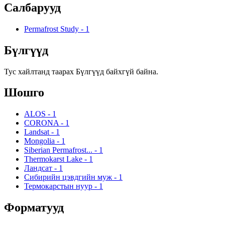
Салбарууд
Permafrost Study
-
1
Бүлгүүд
Тус хайлтанд таарах Бүлгүүд байхгүй байна.
Шошго
ALOS
-
1
CORONA
-
1
Landsat
-
1
Mongolia
-
1
Siberian Permafrost...
-
1
Thermokarst Lake
-
1
Ландсат
-
1
Сибирийн цэвдгийн муж
-
1
Термокарстын нуур
-
1
Форматууд