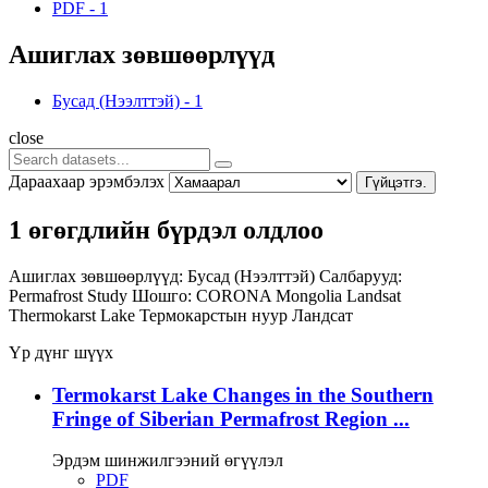
PDF
-
1
Ашиглах зөвшөөрлүүд
Бусад (Нээлттэй)
-
1
close
Дараахаар эрэмбэлэх
Гүйцэтгэ.
1 өгөгдлийн бүрдэл олдлоо
Ашиглах зөвшөөрлүүд:
Бусад (Нээлттэй)
Салбарууд:
Permafrost Study
Шошго:
CORONA
Mongolia
Landsat
Thermokarst Lake
Термокарстын нуур
Ландсат
Үр дүнг шүүх
Termokarst Lake Changes in the Southern
Fringe of Siberian Permafrost Region ...
Эрдэм шинжилгээний өгүүлэл
PDF