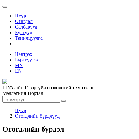
Нүүр
Өгөгдөл
Салбарууд
Бүлгүүд
Танилцуулга
Нэвтрэх
Бүртгүүлэх
MN
EN
ШУА-ийн Газарзүй-геоэкологийн хүрээлэн
Мэдлэгийн Портал
Нүүр
Өгөгдлийн бүрдлүүд
Өгөгдлийн бүрдэл