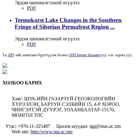
Эрдэм шинжилгээний өгүүлэл
PDF
Termokarst Lake Changes in the Southern
Fringe of Siberian Permafrost Region ...
Эрдэм шинжилгээний өгүүлэл
PDF
Та
API
-ийг ашиглан бүртгүүлж болно (
API бичиг баримтууд
-ээс харна уу).
ХОЛБОО БАРИХ
Хаяг: ШУА-ИЙН ГАЗАРЗҮЙ-ГЕОЭКОЛОГИЙН
ХҮРЭЭЛЭН, БАРУУН СЭЛБИЙН 15, 4-Р ХОРОО,
ЧИНГЭЛТЭЙ ДҮҮРЭГ, УЛААНБААТАР-15170,
МОНГОЛ УЛС
Утас: +976-11-325487
Цахим шуудан: igg@mas.ac.mn
Web site:
http://www.igg.ac.mn