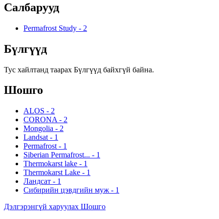
Салбарууд
Permafrost Study
-
2
Бүлгүүд
Тус хайлтанд таарах Бүлгүүд байхгүй байна.
Шошго
ALOS
-
2
CORONA
-
2
Mongolia
-
2
Landsat
-
1
Permafrost
-
1
Siberian Permafrost...
-
1
Thermokarst lake
-
1
Thermokarst Lake
-
1
Ландсат
-
1
Сибирийн цэвдгийн муж
-
1
Дэлгэрэнгүй харуулах Шошго