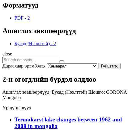
Форматууд
PDF
-
2
Ашиглах зөвшөөрлүүд
Бусад (Нээлттэй)
-
2
close
Дараахаар эрэмбэлэх
Гүйцэтгэ.
2-н өгөгдлийн бүрдэл олдлоо
Ашиглах зөвшөөрлүүд:
Бусад (Нээлттэй)
Шошго:
CORONA
Mongolia
Үр дүнг шүүх
Termokarst lake changes between 1962 and
2008 in mongolia