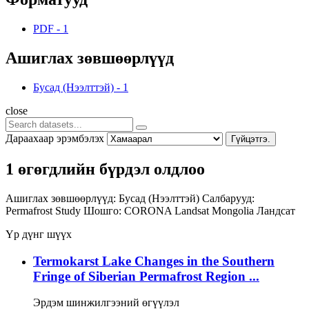
PDF
-
1
Ашиглах зөвшөөрлүүд
Бусад (Нээлттэй)
-
1
close
Дараахаар эрэмбэлэх
Гүйцэтгэ.
1 өгөгдлийн бүрдэл олдлоо
Ашиглах зөвшөөрлүүд:
Бусад (Нээлттэй)
Салбарууд:
Permafrost Study
Шошго:
CORONA
Landsat
Mongolia
Ландсат
Үр дүнг шүүх
Termokarst Lake Changes in the Southern
Fringe of Siberian Permafrost Region ...
Эрдэм шинжилгээний өгүүлэл