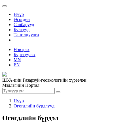
Нүүр
Өгөгдөл
Салбарууд
Бүлгүүд
Танилцуулга
Нэвтрэх
Бүртгүүлэх
MN
EN
ШУА-ийн Газарзүй-геоэкологийн хүрээлэн
Мэдлэгийн Портал
Нүүр
Өгөгдлийн бүрдлүүд
Өгөгдлийн бүрдэл