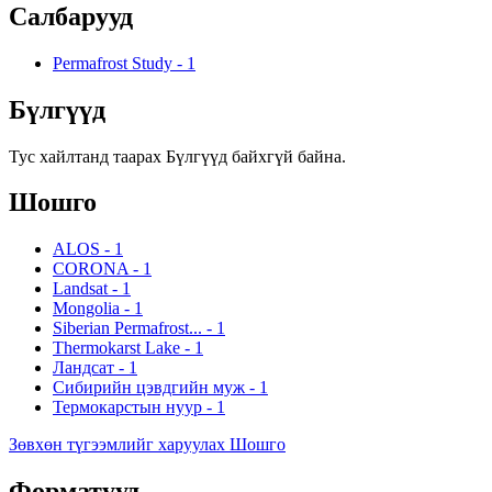
Салбарууд
Permafrost Study
-
1
Бүлгүүд
Тус хайлтанд таарах Бүлгүүд байхгүй байна.
Шошго
ALOS
-
1
CORONA
-
1
Landsat
-
1
Mongolia
-
1
Siberian Permafrost...
-
1
Thermokarst Lake
-
1
Ландсат
-
1
Сибирийн цэвдгийн муж
-
1
Термокарстын нуур
-
1
Зөвхөн түгээмлийг харуулах Шошго
Форматууд