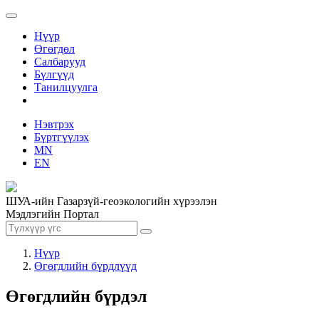
Нүүр
Өгөгдөл
Салбарууд
Бүлгүүд
Танилцуулга
Нэвтрэх
Бүртгүүлэх
MN
EN
ШУА-ийн Газарзүй-геоэкологийн хүрээлэн
Мэдлэгийн Портал
Нүүр
Өгөгдлийн бүрдлүүд
Өгөгдлийн бүрдэл