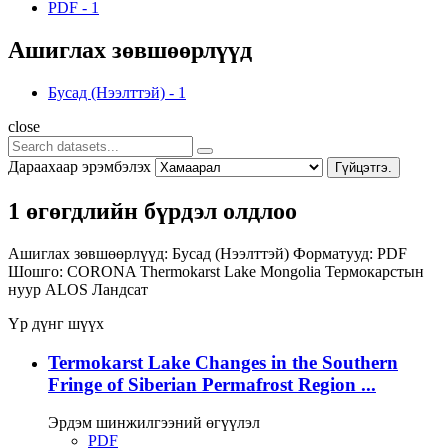
PDF
-
1
Ашиглах зөвшөөрлүүд
Бусад (Нээлттэй)
-
1
close
Дараахаар эрэмбэлэх
Гүйцэтгэ.
1 өгөгдлийн бүрдэл олдлоо
Ашиглах зөвшөөрлүүд:
Бусад (Нээлттэй)
Форматууд:
PDF
Шошго:
CORONA
Thermokarst Lake
Mongolia
Термокарстын
нуур
ALOS
Ландсат
Үр дүнг шүүх
Termokarst Lake Changes in the Southern
Fringe of Siberian Permafrost Region ...
Эрдэм шинжилгээний өгүүлэл
PDF