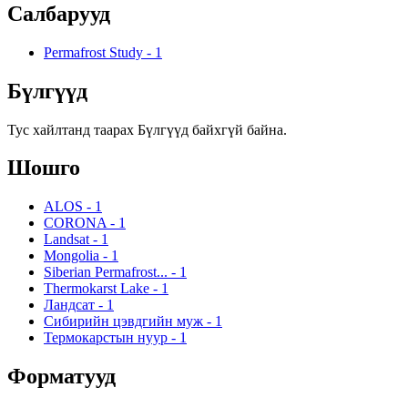
Салбарууд
Permafrost Study
-
1
Бүлгүүд
Тус хайлтанд таарах Бүлгүүд байхгүй байна.
Шошго
ALOS
-
1
CORONA
-
1
Landsat
-
1
Mongolia
-
1
Siberian Permafrost...
-
1
Thermokarst Lake
-
1
Ландсат
-
1
Сибирийн цэвдгийн муж
-
1
Термокарстын нуур
-
1
Форматууд