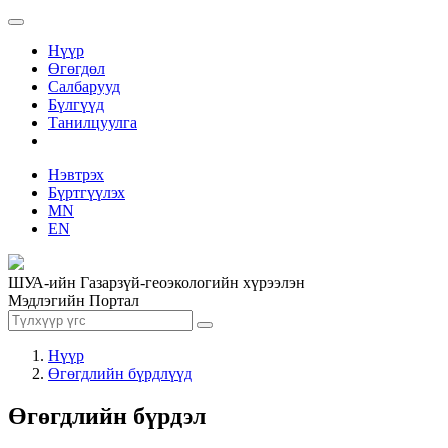
Нүүр
Өгөгдөл
Салбарууд
Бүлгүүд
Танилцуулга
Нэвтрэх
Бүртгүүлэх
MN
EN
ШУА-ийн Газарзүй-геоэкологийн хүрээлэн
Мэдлэгийн Портал
Нүүр
Өгөгдлийн бүрдлүүд
Өгөгдлийн бүрдэл