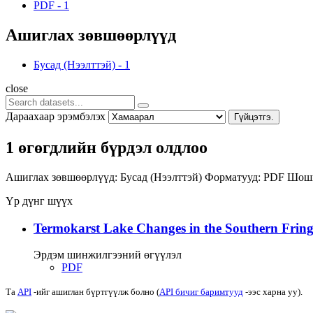
PDF
-
1
Ашиглах зөвшөөрлүүд
Бусад (Нээлттэй)
-
1
close
Дараахаар эрэмбэлэх
Гүйцэтгэ.
1 өгөгдлийн бүрдэл олдлоо
Ашиглах зөвшөөрлүүд:
Бусад (Нээлттэй)
Форматууд:
PDF
Шошг
Үр дүнг шүүх
Termokarst Lake Changes in the Southern Fringe
Эрдэм шинжилгээний өгүүлэл
PDF
Та
API
-ийг ашиглан бүртгүүлж болно (
API бичиг баримтууд
-ээс харна уу).