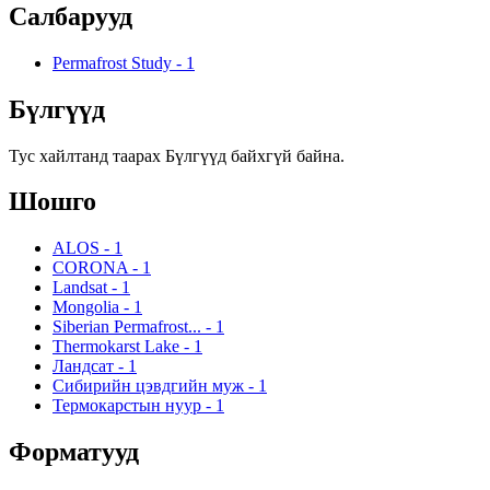
Салбарууд
Permafrost Study
-
1
Бүлгүүд
Тус хайлтанд таарах Бүлгүүд байхгүй байна.
Шошго
ALOS
-
1
CORONA
-
1
Landsat
-
1
Mongolia
-
1
Siberian Permafrost...
-
1
Thermokarst Lake
-
1
Ландсат
-
1
Сибирийн цэвдгийн муж
-
1
Термокарстын нуур
-
1
Форматууд