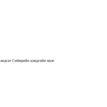
андсат
Сибирийн цэвдгийн муж