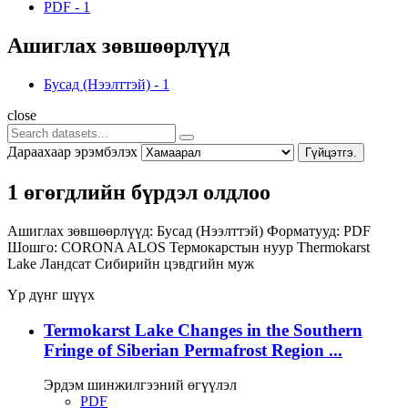
PDF
-
1
Ашиглах зөвшөөрлүүд
Бусад (Нээлттэй)
-
1
close
Дараахаар эрэмбэлэх
Гүйцэтгэ.
1 өгөгдлийн бүрдэл олдлоо
Ашиглах зөвшөөрлүүд:
Бусад (Нээлттэй)
Форматууд:
PDF
Шошго:
CORONA
ALOS
Термокарстын нуур
Thermokarst
Lake
Ландсат
Сибирийн цэвдгийн муж
Үр дүнг шүүх
Termokarst Lake Changes in the Southern
Fringe of Siberian Permafrost Region ...
Эрдэм шинжилгээний өгүүлэл
PDF