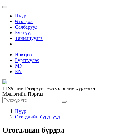
Нүүр
Өгөгдөл
Салбарууд
Бүлгүүд
Танилцуулга
Нэвтрэх
Бүртгүүлэх
MN
EN
ШУА-ийн Газарзүй-геоэкологийн хүрээлэн
Мэдлэгийн Портал
Нүүр
Өгөгдлийн бүрдлүүд
Өгөгдлийн бүрдэл