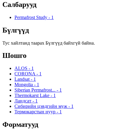
Салбарууд
Permafrost Study
-
1
Бүлгүүд
Тус хайлтанд таарах Бүлгүүд байхгүй байна.
Шошго
ALOS
-
1
CORONA
-
1
Landsat
-
1
Mongolia
-
1
Siberian Permafrost...
-
1
Thermokarst Lake
-
1
Ландсат
-
1
Сибирийн цэвдгийн муж
-
1
Термокарстын нуур
-
1
Форматууд