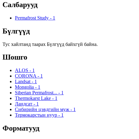
Салбарууд
Permafrost Study
-
1
Бүлгүүд
Тус хайлтанд таарах Бүлгүүд байхгүй байна.
Шошго
ALOS
-
1
CORONA
-
1
Landsat
-
1
Mongolia
-
1
Siberian Permafrost...
-
1
Thermokarst Lake
-
1
Ландсат
-
1
Сибирийн цэвдгийн муж
-
1
Термокарстын нуур
-
1
Форматууд