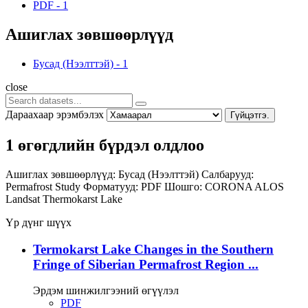
PDF
-
1
Ашиглах зөвшөөрлүүд
Бусад (Нээлттэй)
-
1
close
Дараахаар эрэмбэлэх
Гүйцэтгэ.
1 өгөгдлийн бүрдэл олдлоо
Ашиглах зөвшөөрлүүд:
Бусад (Нээлттэй)
Салбарууд:
Permafrost Study
Форматууд:
PDF
Шошго:
CORONA
ALOS
Landsat
Thermokarst Lake
Үр дүнг шүүх
Termokarst Lake Changes in the Southern
Fringe of Siberian Permafrost Region ...
Эрдэм шинжилгээний өгүүлэл
PDF