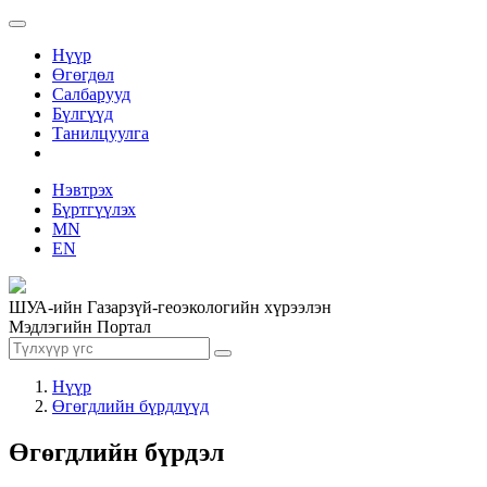
Нүүр
Өгөгдөл
Салбарууд
Бүлгүүд
Танилцуулга
Нэвтрэх
Бүртгүүлэх
MN
EN
ШУА-ийн Газарзүй-геоэкологийн хүрээлэн
Мэдлэгийн Портал
Нүүр
Өгөгдлийн бүрдлүүд
Өгөгдлийн бүрдэл