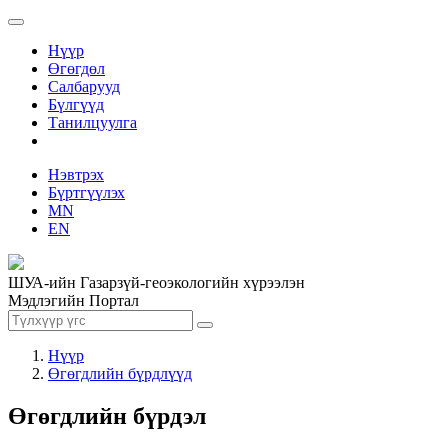
Нүүр
Өгөгдөл
Салбарууд
Бүлгүүд
Танилцуулга
Нэвтрэх
Бүртгүүлэх
MN
EN
ШУА-ийн Газарзүй-геоэкологийн хүрээлэн
Мэдлэгийн Портал
Нүүр
Өгөгдлийн бүрдлүүд
Өгөгдлийн бүрдэл