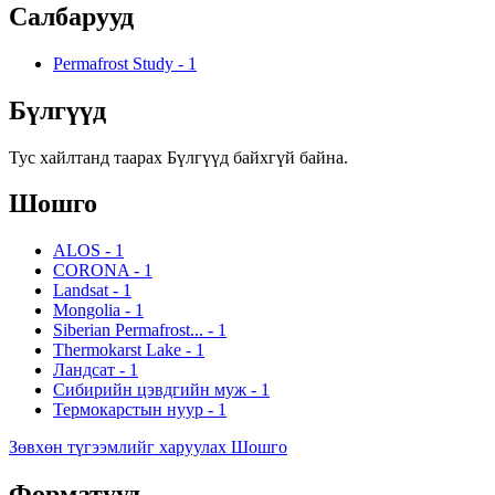
Салбарууд
Permafrost Study
-
1
Бүлгүүд
Тус хайлтанд таарах Бүлгүүд байхгүй байна.
Шошго
ALOS
-
1
CORONA
-
1
Landsat
-
1
Mongolia
-
1
Siberian Permafrost...
-
1
Thermokarst Lake
-
1
Ландсат
-
1
Сибирийн цэвдгийн муж
-
1
Термокарстын нуур
-
1
Зөвхөн түгээмлийг харуулах Шошго
Форматууд