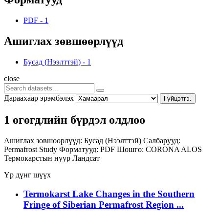
PDF
-
1
Ашиглах зөвшөөрлүүд
Бусад (Нээлттэй)
-
1
close
Дараахаар эрэмбэлэх
Гүйцэтгэ.
1 өгөгдлийн бүрдэл олдлоо
Ашиглах зөвшөөрлүүд:
Бусад (Нээлттэй)
Салбарууд:
Permafrost Study
Форматууд:
PDF
Шошго:
CORONA
ALOS
Термокарстын нуур
Ландсат
Үр дүнг шүүх
Termokarst Lake Changes in the Southern
Fringe of Siberian Permafrost Region ...