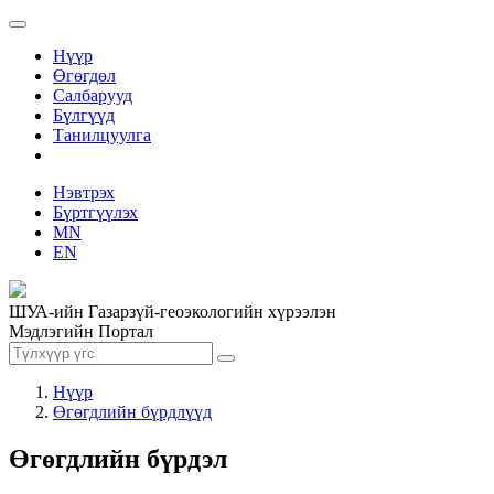
Нүүр
Өгөгдөл
Салбарууд
Бүлгүүд
Танилцуулга
Нэвтрэх
Бүртгүүлэх
MN
EN
ШУА-ийн Газарзүй-геоэкологийн хүрээлэн
Мэдлэгийн Портал
Нүүр
Өгөгдлийн бүрдлүүд
Өгөгдлийн бүрдэл