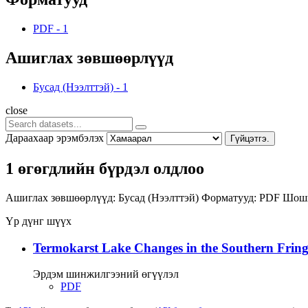
PDF
-
1
Ашиглах зөвшөөрлүүд
Бусад (Нээлттэй)
-
1
close
Дараахаар эрэмбэлэх
Гүйцэтгэ.
1 өгөгдлийн бүрдэл олдлоо
Ашиглах зөвшөөрлүүд:
Бусад (Нээлттэй)
Форматууд:
PDF
Шошг
Үр дүнг шүүх
Termokarst Lake Changes in the Southern Fringe
Эрдэм шинжилгээний өгүүлэл
PDF