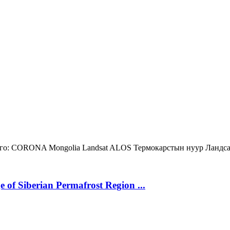
о:
CORONA
Mongolia
Landsat
ALOS
Термокарстын нуур
Ландс
 of Siberian Permafrost Region ...