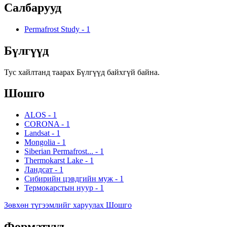
Салбарууд
Permafrost Study
-
1
Бүлгүүд
Тус хайлтанд таарах Бүлгүүд байхгүй байна.
Шошго
ALOS
-
1
CORONA
-
1
Landsat
-
1
Mongolia
-
1
Siberian Permafrost...
-
1
Thermokarst Lake
-
1
Ландсат
-
1
Сибирийн цэвдгийн муж
-
1
Термокарстын нуур
-
1
Зөвхөн түгээмлийг харуулах Шошго
Форматууд