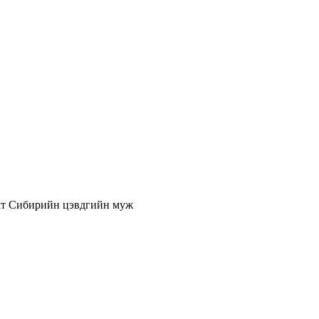
ат
Сибирийн цэвдгийн муж