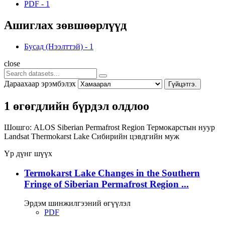
PDF
-
1
Ашиглах зөвшөөрлүүд
Бусад (Нээлттэй)
-
1
close
Дараахаар эрэмбэлэх
Гүйцэтгэ.
1 өгөгдлийн бүрдэл олдлоо
Шошго:
ALOS
Siberian Permafrost Region
Термокарстын нуур
Landsat
Thermokarst Lake
Сибирийн цэвдгийн муж
Үр дүнг шүүх
Termokarst Lake Changes in the Southern
Fringe of Siberian Permafrost Region ...
Эрдэм шинжилгээний өгүүлэл
PDF