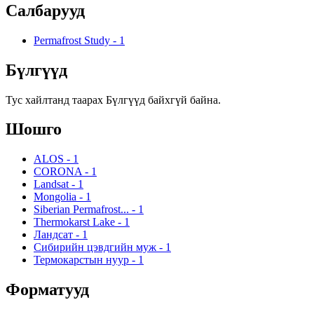
Салбарууд
Permafrost Study
-
1
Бүлгүүд
Тус хайлтанд таарах Бүлгүүд байхгүй байна.
Шошго
ALOS
-
1
CORONA
-
1
Landsat
-
1
Mongolia
-
1
Siberian Permafrost...
-
1
Thermokarst Lake
-
1
Ландсат
-
1
Сибирийн цэвдгийн муж
-
1
Термокарстын нуур
-
1
Форматууд