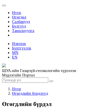
Нүүр
Өгөгдөл
Салбарууд
Бүлгүүд
Танилцуулга
Нэвтрэх
Бүртгүүлэх
MN
EN
ШУА-ийн Газарзүй-геоэкологийн хүрээлэн
Мэдлэгийн Портал
Нүүр
Өгөгдлийн бүрдлүүд
Өгөгдлийн бүрдэл