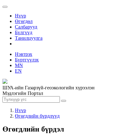
Нүүр
Өгөгдөл
Салбарууд
Бүлгүүд
Танилцуулга
Нэвтрэх
Бүртгүүлэх
MN
EN
ШУА-ийн Газарзүй-геоэкологийн хүрээлэн
Мэдлэгийн Портал
Нүүр
Өгөгдлийн бүрдлүүд
Өгөгдлийн бүрдэл