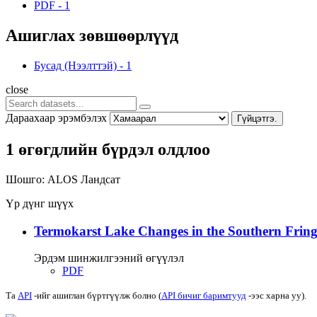
PDF
-
1
Ашиглах зөвшөөрлүүд
Бусад (Нээлттэй)
-
1
close
Дараахаар эрэмбэлэх
Гүйцэтгэ.
1 өгөгдлийн бүрдэл олдлоо
Шошго:
ALOS
Ландсат
Үр дүнг шүүх
Termokarst Lake Changes in the Southern Fringe
Эрдэм шинжилгээний өгүүлэл
PDF
Та
API
-ийг ашиглан бүртгүүлж болно (
API бичиг баримтууд
-ээс харна уу).