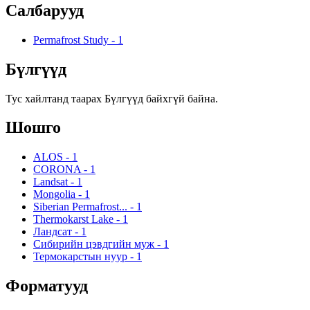
Салбарууд
Permafrost Study
-
1
Бүлгүүд
Тус хайлтанд таарах Бүлгүүд байхгүй байна.
Шошго
ALOS
-
1
CORONA
-
1
Landsat
-
1
Mongolia
-
1
Siberian Permafrost...
-
1
Thermokarst Lake
-
1
Ландсат
-
1
Сибирийн цэвдгийн муж
-
1
Термокарстын нуур
-
1
Форматууд