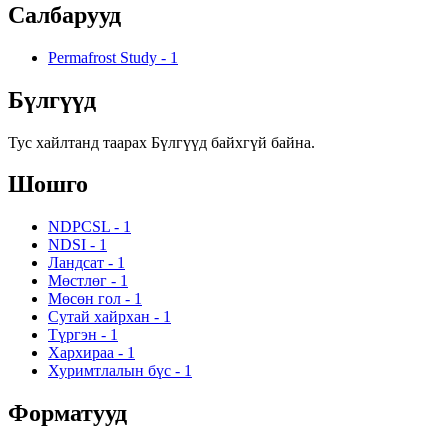
Салбарууд
Permafrost Study
-
1
Бүлгүүд
Тус хайлтанд таарах Бүлгүүд байхгүй байна.
Шошго
NDPCSL
-
1
NDSI
-
1
Ландсат
-
1
Мөстлөг
-
1
Мөсөн гол
-
1
Сутай хайрхан
-
1
Түргэн
-
1
Хархираа
-
1
Хуримтлалын бүс
-
1
Форматууд