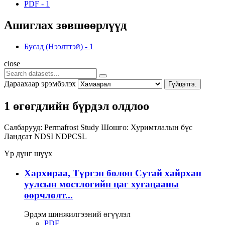
PDF
-
1
Ашиглах зөвшөөрлүүд
Бусад (Нээлттэй)
-
1
close
Дараахаар эрэмбэлэх
Гүйцэтгэ.
1 өгөгдлийн бүрдэл олдлоо
Салбарууд:
Permafrost Study
Шошго:
Хуримтлалын бүс
Ландсат
NDSI
NDPCSL
Үр дүнг шүүх
Хархираа, Түргэн болон Сутай хайрхан
уулсын мөстлөгийн цаг хугацааны
өөрчлөлт...
Эрдэм шинжилгээний өгүүлэл
PDF