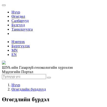
Нүүр
Өгөгдөл
Салбарууд
Бүлгүүд
Танилцуулга
Нэвтрэх
Бүртгүүлэх
MN
EN
ШУА-ийн Газарзүй-геоэкологийн хүрээлэн
Мэдлэгийн Портал
Нүүр
Өгөгдлийн бүрдлүүд
Өгөгдлийн бүрдэл