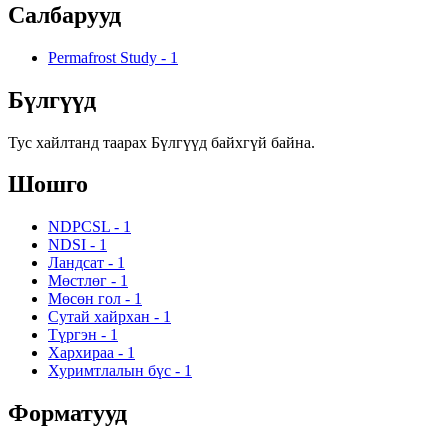
Салбарууд
Permafrost Study
-
1
Бүлгүүд
Тус хайлтанд таарах Бүлгүүд байхгүй байна.
Шошго
NDPCSL
-
1
NDSI
-
1
Ландсат
-
1
Мөстлөг
-
1
Мөсөн гол
-
1
Сутай хайрхан
-
1
Түргэн
-
1
Хархираа
-
1
Хуримтлалын бүс
-
1
Форматууд