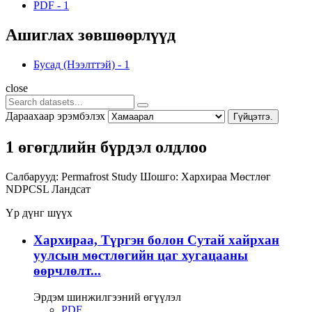
PDF
-
1
Ашиглах зөвшөөрлүүд
Бусад (Нээлттэй)
-
1
close
Дараахаар эрэмбэлэх
Гүйцэтгэ.
1 өгөгдлийн бүрдэл олдлоо
Салбарууд:
Permafrost Study
Шошго:
Хархираа
Мөстлөг
NDPCSL
Ландсат
Үр дүнг шүүх
Хархираа, Түргэн болон Сутай хайрхан
уулсын мөстлөгийн цаг хугацааны
өөрчлөлт...
Эрдэм шинжилгээний өгүүлэл
PDF