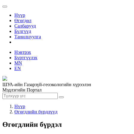
Нүүр
Өгөгдөл
Салбарууд
Бүлгүүд
Танилцуулга
Нэвтрэх
Бүртгүүлэх
MN
EN
ШУА-ийн Газарзүй-геоэкологийн хүрээлэн
Мэдлэгийн Портал
Нүүр
Өгөгдлийн бүрдлүүд
Өгөгдлийн бүрдэл