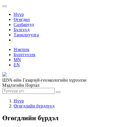
Нүүр
Өгөгдөл
Салбарууд
Бүлгүүд
Танилцуулга
Нэвтрэх
Бүртгүүлэх
MN
EN
ШУА-ийн Газарзүй-геоэкологийн хүрээлэн
Мэдлэгийн Портал
Нүүр
Өгөгдлийн бүрдлүүд
Өгөгдлийн бүрдэл