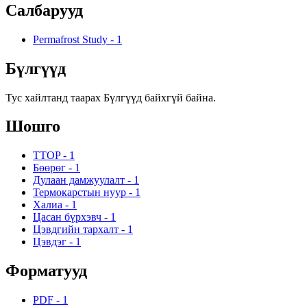
Салбарууд
Permafrost Study
-
1
Бүлгүүд
Тус хайлтанд таарах Бүлгүүд байхгүй байна.
Шошго
TTOP
-
1
Бөөрөг
-
1
Дулаан дамжуулалт
-
1
Термокарстын нуур
-
1
Халиа
-
1
Цасан бүрхэвч
-
1
Цэвдгийн тархалт
-
1
Цэвдэг
-
1
Форматууд
PDF
-
1