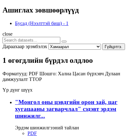
Ашиглах зөвшөөрлүүд
Бусад (Нээлттэй биш)
-
1
close
Дараахаар эрэмбэлэх
Гүйцэтгэ.
1 өгөгдлийн бүрдэл олдлоо
Форматууд:
PDF
Шошго:
Халиа
Цасан бүрхэвч
Дулаан
дамжуулалт
TTOP
Үр дүнг шүүх
"Монгол оны цэвдгийн орон зай, цаг
хугацааны загварчлал" сэдэвт эрдэм
шинжилг...
Эрдэм шинжилгээний тайлан
PDF