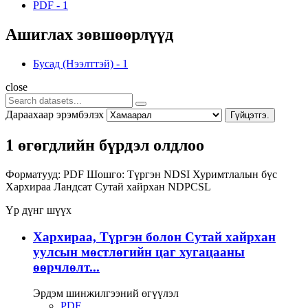
PDF
-
1
Ашиглах зөвшөөрлүүд
Бусад (Нээлттэй)
-
1
close
Дараахаар эрэмбэлэх
Гүйцэтгэ.
1 өгөгдлийн бүрдэл олдлоо
Форматууд:
PDF
Шошго:
Түргэн
NDSI
Хуримтлалын бүс
Хархираа
Ландсат
Сутай хайрхан
NDPCSL
Үр дүнг шүүх
Хархираа, Түргэн болон Сутай хайрхан
уулсын мөстлөгийн цаг хугацааны
өөрчлөлт...
Эрдэм шинжилгээний өгүүлэл
PDF