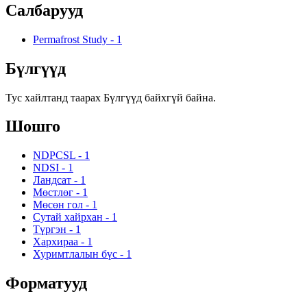
Салбарууд
Permafrost Study
-
1
Бүлгүүд
Тус хайлтанд таарах Бүлгүүд байхгүй байна.
Шошго
NDPCSL
-
1
NDSI
-
1
Ландсат
-
1
Мөстлөг
-
1
Мөсөн гол
-
1
Сутай хайрхан
-
1
Түргэн
-
1
Хархираа
-
1
Хуримтлалын бүс
-
1
Форматууд