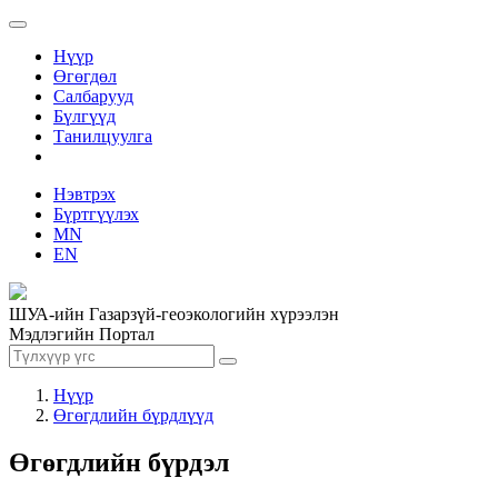
Нүүр
Өгөгдөл
Салбарууд
Бүлгүүд
Танилцуулга
Нэвтрэх
Бүртгүүлэх
MN
EN
ШУА-ийн Газарзүй-геоэкологийн хүрээлэн
Мэдлэгийн Портал
Нүүр
Өгөгдлийн бүрдлүүд
Өгөгдлийн бүрдэл