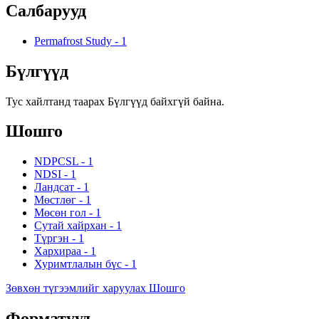
Салбарууд
Permafrost Study
-
1
Бүлгүүд
Тус хайлтанд таарах Бүлгүүд байхгүй байна.
Шошго
NDPCSL
-
1
NDSI
-
1
Ландсат
-
1
Мөстлөг
-
1
Мөсөн гол
-
1
Сутай хайрхан
-
1
Түргэн
-
1
Хархираа
-
1
Хуримтлалын бүс
-
1
Зөвхөн түгээмлийг харуулах Шошго
Форматууд