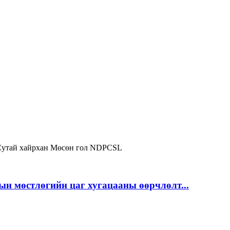
Сутай хайрхан
Мөсөн гол
NDPCSL
ын мөстлөгийн цаг хугацааны өөрчлөлт...