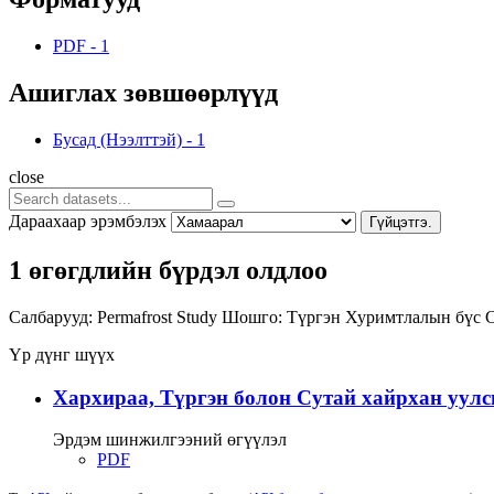
PDF
-
1
Ашиглах зөвшөөрлүүд
Бусад (Нээлттэй)
-
1
close
Дараахаар эрэмбэлэх
Гүйцэтгэ.
1 өгөгдлийн бүрдэл олдлоо
Салбарууд:
Permafrost Study
Шошго:
Түргэн
Хуримтлалын бүс
Үр дүнг шүүх
Хархираа, Түргэн болон Сутай хайрхан уулс
Эрдэм шинжилгээний өгүүлэл
PDF