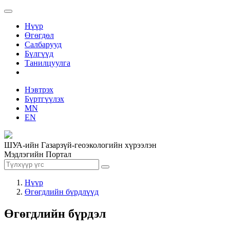
Нүүр
Өгөгдөл
Салбарууд
Бүлгүүд
Танилцуулга
Нэвтрэх
Бүртгүүлэх
MN
EN
ШУА-ийн Газарзүй-геоэкологийн хүрээлэн
Мэдлэгийн Портал
Нүүр
Өгөгдлийн бүрдлүүд
Өгөгдлийн бүрдэл