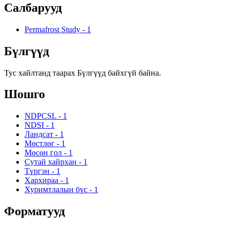
Салбарууд
Permafrost Study
-
1
Бүлгүүд
Тус хайлтанд таарах Бүлгүүд байхгүй байна.
Шошго
NDPCSL
-
1
NDSI
-
1
Ландсат
-
1
Мөстлөг
-
1
Мөсөн гол
-
1
Сутай хайрхан
-
1
Түргэн
-
1
Хархираа
-
1
Хуримтлалын бүс
-
1
Форматууд