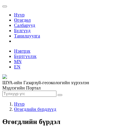
Нүүр
Өгөгдөл
Салбарууд
Бүлгүүд
Танилцуулга
Нэвтрэх
Бүртгүүлэх
MN
EN
ШУА-ийн Газарзүй-геоэкологийн хүрээлэн
Мэдлэгийн Портал
Нүүр
Өгөгдлийн бүрдлүүд
Өгөгдлийн бүрдэл