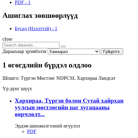
PDF
-
1
Ашиглах зөвшөөрлүүд
Бусад (Нээлттэй)
-
1
close
Дараахаар эрэмбэлэх
Гүйцэтгэ.
1 өгөгдлийн бүрдэл олдлоо
Шошго:
Түргэн
Мөстлөг
NDPCSL
Хархираа
Ландсат
Үр дүнг шүүх
Хархираа, Түргэн болон Сутай хайрхан
уулсын мөстлөгийн цаг хугацааны
өөрчлөлт...
Эрдэм шинжилгээний өгүүлэл
PDF