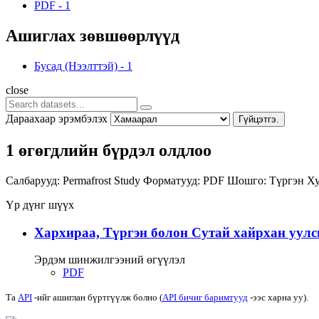
PDF
-
1
Ашиглах зөвшөөрлүүд
Бусад (Нээлттэй)
-
1
close
Дараахаар эрэмбэлэх
Гүйцэтгэ.
1 өгөгдлийн бүрдэл олдлоо
Салбарууд:
Permafrost Study
Форматууд:
PDF
Шошго:
Түргэн
Ху
Үр дүнг шүүх
Хархираа, Түргэн болон Сутай хайрхан уулс
Эрдэм шинжилгээний өгүүлэл
PDF
Та
API
-ийг ашиглан бүртгүүлж болно (
API бичиг баримтууд
-ээс харна уу).