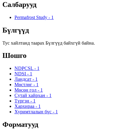
Салбарууд
Permafrost Study
-
1
Бүлгүүд
Тус хайлтанд таарах Бүлгүүд байхгүй байна.
Шошго
NDPCSL
-
1
NDSI
-
1
Ландсат
-
1
Мөстлөг
-
1
Мөсөн гол
-
1
Сутай хайрхан
-
1
Түргэн
-
1
Хархираа
-
1
Хуримтлалын бүс
-
1
Форматууд