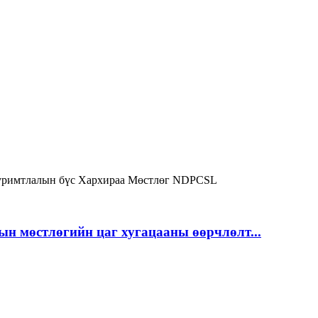
римтлалын бүс
Хархираа
Мөстлөг
NDPCSL
ын мөстлөгийн цаг хугацааны өөрчлөлт...