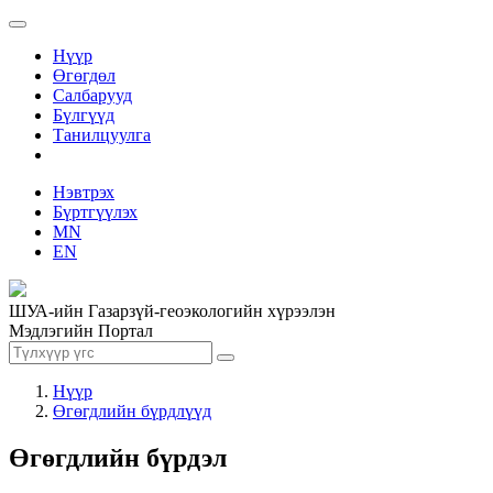
Нүүр
Өгөгдөл
Салбарууд
Бүлгүүд
Танилцуулга
Нэвтрэх
Бүртгүүлэх
MN
EN
ШУА-ийн Газарзүй-геоэкологийн хүрээлэн
Мэдлэгийн Портал
Нүүр
Өгөгдлийн бүрдлүүд
Өгөгдлийн бүрдэл