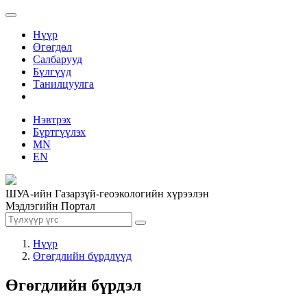
Нүүр
Өгөгдөл
Салбарууд
Бүлгүүд
Танилцуулга
Нэвтрэх
Бүртгүүлэх
MN
EN
ШУА-ийн Газарзүй-геоэкологийн хүрээлэн
Мэдлэгийн Портал
Нүүр
Өгөгдлийн бүрдлүүд
Өгөгдлийн бүрдэл