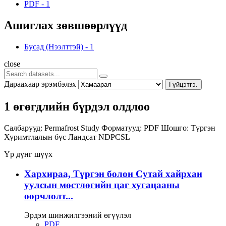
PDF
-
1
Ашиглах зөвшөөрлүүд
Бусад (Нээлттэй)
-
1
close
Дараахаар эрэмбэлэх
Гүйцэтгэ.
1 өгөгдлийн бүрдэл олдлоо
Салбарууд:
Permafrost Study
Форматууд:
PDF
Шошго:
Түргэн
Хуримтлалын бүс
Ландсат
NDPCSL
Үр дүнг шүүх
Хархираа, Түргэн болон Сутай хайрхан
уулсын мөстлөгийн цаг хугацааны
өөрчлөлт...
Эрдэм шинжилгээний өгүүлэл
PDF