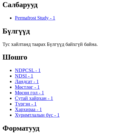
Салбарууд
Permafrost Study
-
1
Бүлгүүд
Тус хайлтанд таарах Бүлгүүд байхгүй байна.
Шошго
NDPCSL
-
1
NDSI
-
1
Ландсат
-
1
Мөстлөг
-
1
Мөсөн гол
-
1
Сутай хайрхан
-
1
Түргэн
-
1
Хархираа
-
1
Хуримтлалын бүс
-
1
Форматууд