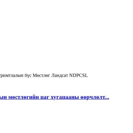
римтлалын бүс
Мөстлөг
Ландсат
NDPCSL
ын мөстлөгийн цаг хугацааны өөрчлөлт...