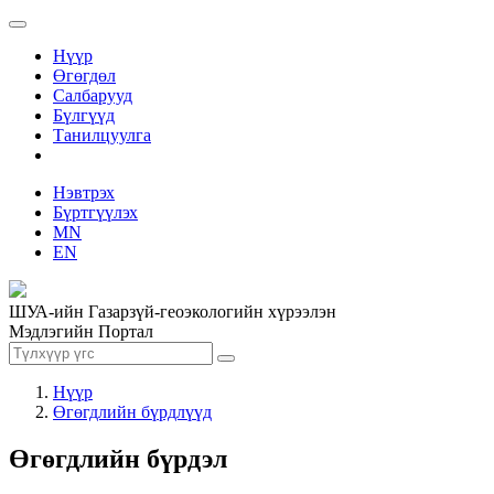
Нүүр
Өгөгдөл
Салбарууд
Бүлгүүд
Танилцуулга
Нэвтрэх
Бүртгүүлэх
MN
EN
ШУА-ийн Газарзүй-геоэкологийн хүрээлэн
Мэдлэгийн Портал
Нүүр
Өгөгдлийн бүрдлүүд
Өгөгдлийн бүрдэл