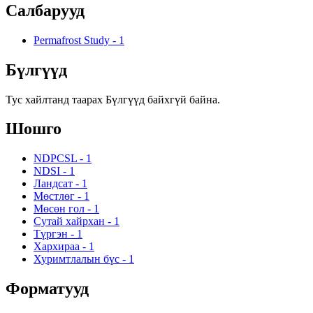
Салбарууд
Permafrost Study
-
1
Бүлгүүд
Тус хайлтанд таарах Бүлгүүд байхгүй байна.
Шошго
NDPCSL
-
1
NDSI
-
1
Ландсат
-
1
Мөстлөг
-
1
Мөсөн гол
-
1
Сутай хайрхан
-
1
Түргэн
-
1
Хархираа
-
1
Хуримтлалын бүс
-
1
Форматууд