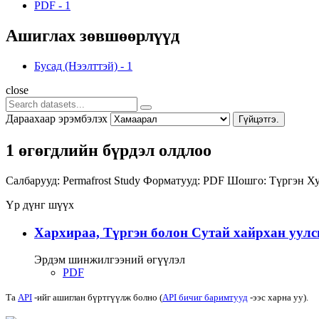
PDF
-
1
Ашиглах зөвшөөрлүүд
Бусад (Нээлттэй)
-
1
close
Дараахаар эрэмбэлэх
Гүйцэтгэ.
1 өгөгдлийн бүрдэл олдлоо
Салбарууд:
Permafrost Study
Форматууд:
PDF
Шошго:
Түргэн
Ху
Үр дүнг шүүх
Хархираа, Түргэн болон Сутай хайрхан уулс
Эрдэм шинжилгээний өгүүлэл
PDF
Та
API
-ийг ашиглан бүртгүүлж болно (
API бичиг баримтууд
-ээс харна уу).