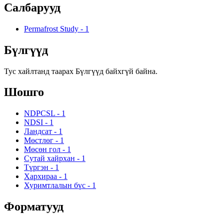
Салбарууд
Permafrost Study
-
1
Бүлгүүд
Тус хайлтанд таарах Бүлгүүд байхгүй байна.
Шошго
NDPCSL
-
1
NDSI
-
1
Ландсат
-
1
Мөстлөг
-
1
Мөсөн гол
-
1
Сутай хайрхан
-
1
Түргэн
-
1
Хархираа
-
1
Хуримтлалын бүс
-
1
Форматууд