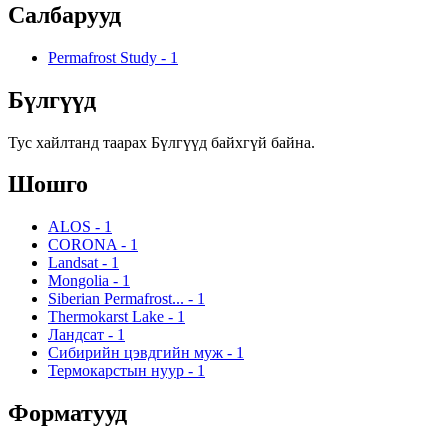
Салбарууд
Permafrost Study
-
1
Бүлгүүд
Тус хайлтанд таарах Бүлгүүд байхгүй байна.
Шошго
ALOS
-
1
CORONA
-
1
Landsat
-
1
Mongolia
-
1
Siberian Permafrost...
-
1
Thermokarst Lake
-
1
Ландсат
-
1
Сибирийн цэвдгийн муж
-
1
Термокарстын нуур
-
1
Форматууд