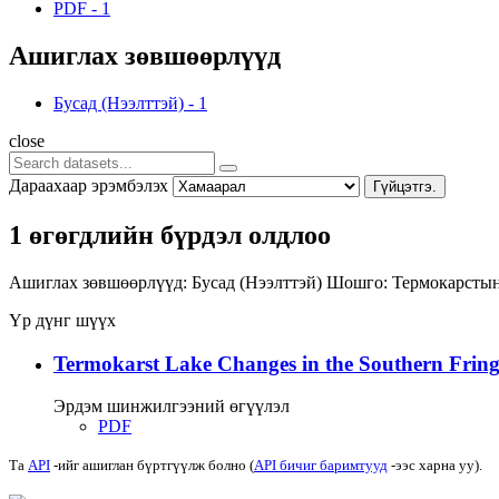
PDF
-
1
Ашиглах зөвшөөрлүүд
Бусад (Нээлттэй)
-
1
close
Дараахаар эрэмбэлэх
Гүйцэтгэ.
1 өгөгдлийн бүрдэл олдлоо
Ашиглах зөвшөөрлүүд:
Бусад (Нээлттэй)
Шошго:
Термокарсты
Үр дүнг шүүх
Termokarst Lake Changes in the Southern Fringe
Эрдэм шинжилгээний өгүүлэл
PDF
Та
API
-ийг ашиглан бүртгүүлж болно (
API бичиг баримтууд
-ээс харна уу).