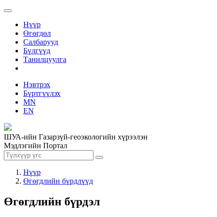
Нүүр
Өгөгдөл
Салбарууд
Бүлгүүд
Танилцуулга
Нэвтрэх
Бүртгүүлэх
MN
EN
ШУА-ийн Газарзүй-геоэкологийн хүрээлэн
Мэдлэгийн Портал
Нүүр
Өгөгдлийн бүрдлүүд
Өгөгдлийн бүрдэл