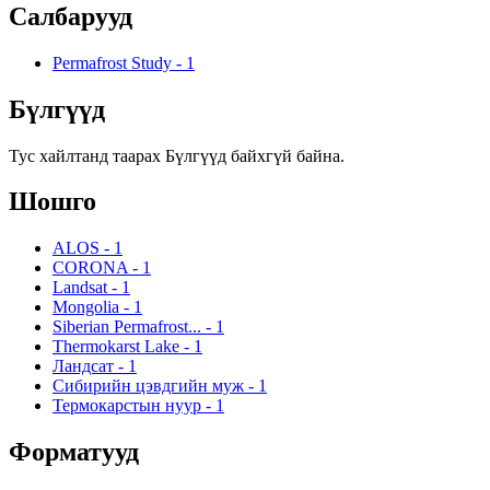
Салбарууд
Permafrost Study
-
1
Бүлгүүд
Тус хайлтанд таарах Бүлгүүд байхгүй байна.
Шошго
ALOS
-
1
CORONA
-
1
Landsat
-
1
Mongolia
-
1
Siberian Permafrost...
-
1
Thermokarst Lake
-
1
Ландсат
-
1
Сибирийн цэвдгийн муж
-
1
Термокарстын нуур
-
1
Форматууд