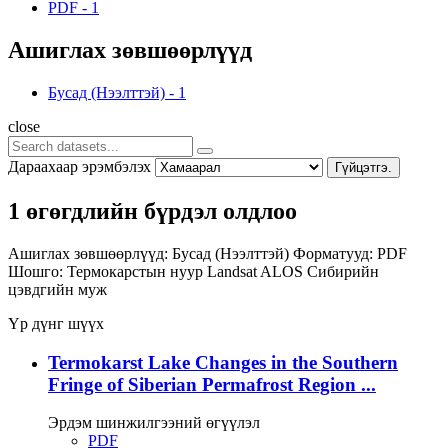
PDF
-
1
Ашиглах зөвшөөрлүүд
Бусад (Нээлттэй)
-
1
close
Дараахаар эрэмбэлэх
Гүйцэтгэ.
1 өгөгдлийн бүрдэл олдлоо
Ашиглах зөвшөөрлүүд:
Бусад (Нээлттэй)
Форматууд:
PDF
Шошго:
Термокарстын нуур
Landsat
ALOS
Сибирийн
цэвдгийн муж
Үр дүнг шүүх
Termokarst Lake Changes in the Southern
Fringe of Siberian Permafrost Region ...
Эрдэм шинжилгээний өгүүлэл
PDF