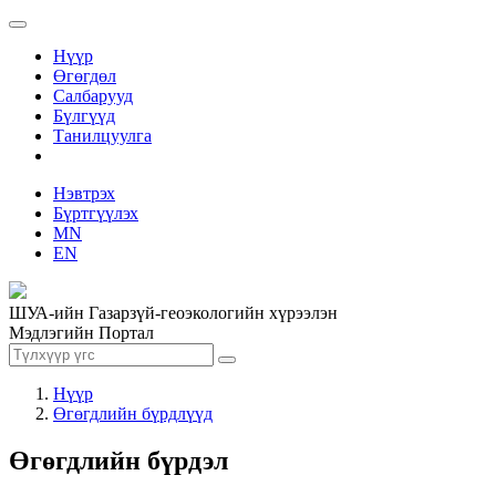
Нүүр
Өгөгдөл
Салбарууд
Бүлгүүд
Танилцуулга
Нэвтрэх
Бүртгүүлэх
MN
EN
ШУА-ийн Газарзүй-геоэкологийн хүрээлэн
Мэдлэгийн Портал
Нүүр
Өгөгдлийн бүрдлүүд
Өгөгдлийн бүрдэл