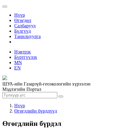
Нүүр
Өгөгдөл
Салбарууд
Бүлгүүд
Танилцуулга
Нэвтрэх
Бүртгүүлэх
MN
EN
ШУА-ийн Газарзүй-геоэкологийн хүрээлэн
Мэдлэгийн Портал
Нүүр
Өгөгдлийн бүрдлүүд
Өгөгдлийн бүрдэл