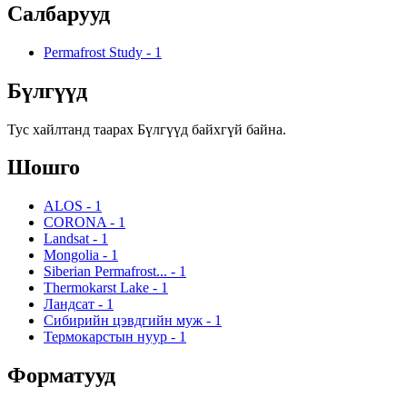
Салбарууд
Permafrost Study
-
1
Бүлгүүд
Тус хайлтанд таарах Бүлгүүд байхгүй байна.
Шошго
ALOS
-
1
CORONA
-
1
Landsat
-
1
Mongolia
-
1
Siberian Permafrost...
-
1
Thermokarst Lake
-
1
Ландсат
-
1
Сибирийн цэвдгийн муж
-
1
Термокарстын нуур
-
1
Форматууд