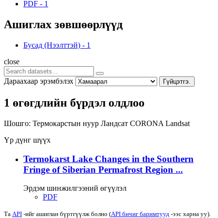
PDF
-
1
Ашиглах зөвшөөрлүүд
Бусад (Нээлттэй)
-
1
close
Дараахаар эрэмбэлэх
Гүйцэтгэ.
1 өгөгдлийн бүрдэл олдлоо
Шошго:
Термокарстын нуур
Ландсат
CORONA
Landsat
Үр дүнг шүүх
Termokarst Lake Changes in the Southern
Fringe of Siberian Permafrost Region ...
Эрдэм шинжилгээний өгүүлэл
PDF
Та
API
-ийг ашиглан бүртгүүлж болно (
API бичиг баримтууд
-ээс харна уу).