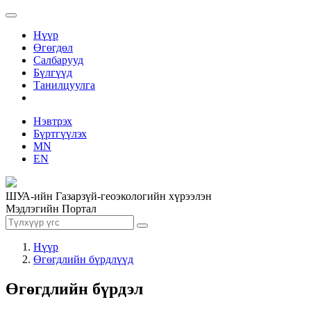
Нүүр
Өгөгдөл
Салбарууд
Бүлгүүд
Танилцуулга
Нэвтрэх
Бүртгүүлэх
MN
EN
ШУА-ийн Газарзүй-геоэкологийн хүрээлэн
Мэдлэгийн Портал
Нүүр
Өгөгдлийн бүрдлүүд
Өгөгдлийн бүрдэл