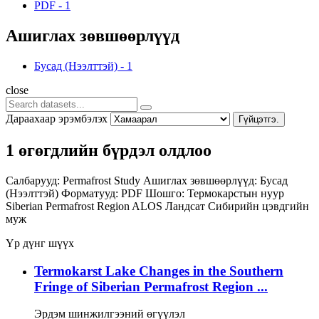
PDF
-
1
Ашиглах зөвшөөрлүүд
Бусад (Нээлттэй)
-
1
close
Дараахаар эрэмбэлэх
Гүйцэтгэ.
1 өгөгдлийн бүрдэл олдлоо
Салбарууд:
Permafrost Study
Ашиглах зөвшөөрлүүд:
Бусад
(Нээлттэй)
Форматууд:
PDF
Шошго:
Термокарстын нуур
Siberian Permafrost Region
ALOS
Ландсат
Сибирийн цэвдгийн
муж
Үр дүнг шүүх
Termokarst Lake Changes in the Southern
Fringe of Siberian Permafrost Region ...
Эрдэм шинжилгээний өгүүлэл