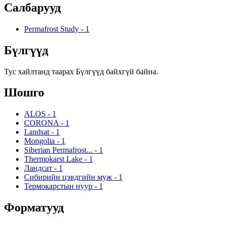
Салбарууд
Permafrost Study
-
1
Бүлгүүд
Тус хайлтанд таарах Бүлгүүд байхгүй байна.
Шошго
ALOS
-
1
CORONA
-
1
Landsat
-
1
Mongolia
-
1
Siberian Permafrost...
-
1
Thermokarst Lake
-
1
Ландсат
-
1
Сибирийн цэвдгийн муж
-
1
Термокарстын нуур
-
1
Форматууд