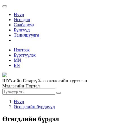
Нүүр
Өгөгдөл
Салбарууд
Бүлгүүд
Танилцуулга
Нэвтрэх
Бүртгүүлэх
MN
EN
ШУА-ийн Газарзүй-геоэкологийн хүрээлэн
Мэдлэгийн Портал
Нүүр
Өгөгдлийн бүрдлүүд
Өгөгдлийн бүрдэл