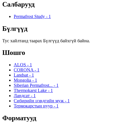
Салбарууд
Permafrost Study
-
1
Бүлгүүд
Тус хайлтанд таарах Бүлгүүд байхгүй байна.
Шошго
ALOS
-
1
CORONA
-
1
Landsat
-
1
Mongolia
-
1
Siberian Permafrost...
-
1
Thermokarst Lake
-
1
Ландсат
-
1
Сибирийн цэвдгийн муж
-
1
Термокарстын нуур
-
1
Форматууд