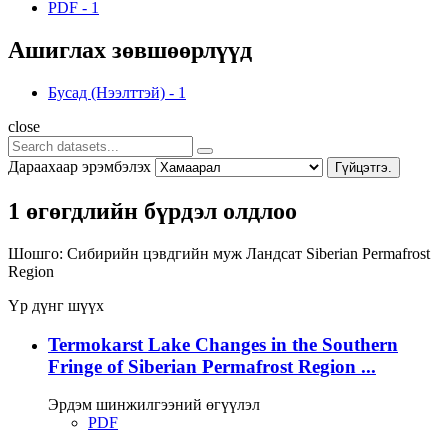
PDF
-
1
Ашиглах зөвшөөрлүүд
Бусад (Нээлттэй)
-
1
close
Дараахаар эрэмбэлэх
Гүйцэтгэ.
1 өгөгдлийн бүрдэл олдлоо
Шошго:
Сибирийн цэвдгийн муж
Ландсат
Siberian Permafrost
Region
Үр дүнг шүүх
Termokarst Lake Changes in the Southern
Fringe of Siberian Permafrost Region ...
Эрдэм шинжилгээний өгүүлэл
PDF