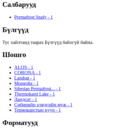
Салбарууд
Permafrost Study
-
1
Бүлгүүд
Тус хайлтанд таарах Бүлгүүд байхгүй байна.
Шошго
ALOS
-
1
CORONA
-
1
Landsat
-
1
Mongolia
-
1
Siberian Permafrost...
-
1
Thermokarst Lake
-
1
Ландсат
-
1
Сибирийн цэвдгийн муж
-
1
Термокарстын нуур
-
1
Форматууд