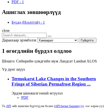
PDF
-
1
Ашиглах зөвшөөрлүүд
Бусад (Нээлттэй)
-
1
close
Дараахаар эрэмбэлэх
Гүйцэтгэ.
1 өгөгдлийн бүрдэл олдлоо
Шошго:
Сибирийн цэвдгийн муж
Ландсат
Landsat
ALOS
Үр дүнг шүүх
Termokarst Lake Changes in the Southern
Fringe of Siberian Permafrost Region ...
Эрдэм шинжилгээний өгүүлэл
PDF
Та
API
-ийг ашиглан бүртгүүлж болно (
API бичиг баримтууд
-ээс харна уу).