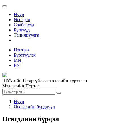
Нүүр
Өгөгдөл
Салбарууд
Бүлгүүд
Танилцуулга
Нэвтрэх
Бүртгүүлэх
MN
EN
ШУА-ийн Газарзүй-геоэкологийн хүрээлэн
Мэдлэгийн Портал
Нүүр
Өгөгдлийн бүрдлүүд
Өгөгдлийн бүрдэл