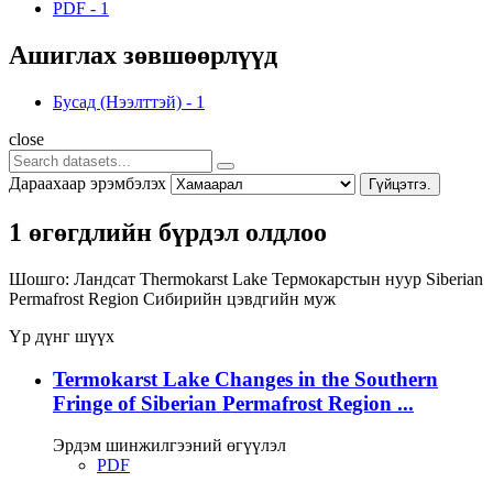
PDF
-
1
Ашиглах зөвшөөрлүүд
Бусад (Нээлттэй)
-
1
close
Дараахаар эрэмбэлэх
Гүйцэтгэ.
1 өгөгдлийн бүрдэл олдлоо
Шошго:
Ландсат
Thermokarst Lake
Термокарстын нуур
Siberian
Permafrost Region
Сибирийн цэвдгийн муж
Үр дүнг шүүх
Termokarst Lake Changes in the Southern
Fringe of Siberian Permafrost Region ...
Эрдэм шинжилгээний өгүүлэл
PDF