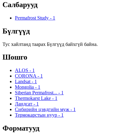
Салбарууд
Permafrost Study
-
1
Бүлгүүд
Тус хайлтанд таарах Бүлгүүд байхгүй байна.
Шошго
ALOS
-
1
CORONA
-
1
Landsat
-
1
Mongolia
-
1
Siberian Permafrost...
-
1
Thermokarst Lake
-
1
Ландсат
-
1
Сибирийн цэвдгийн муж
-
1
Термокарстын нуур
-
1
Форматууд