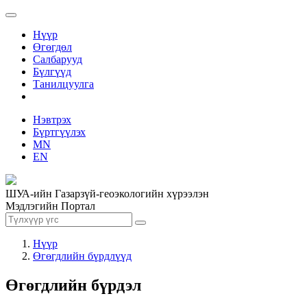
Нүүр
Өгөгдөл
Салбарууд
Бүлгүүд
Танилцуулга
Нэвтрэх
Бүртгүүлэх
MN
EN
ШУА-ийн Газарзүй-геоэкологийн хүрээлэн
Мэдлэгийн Портал
Нүүр
Өгөгдлийн бүрдлүүд
Өгөгдлийн бүрдэл