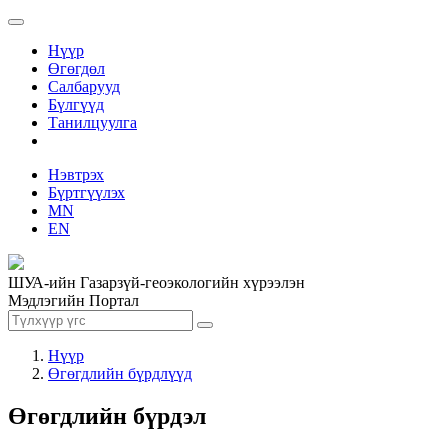
Нүүр
Өгөгдөл
Салбарууд
Бүлгүүд
Танилцуулга
Нэвтрэх
Бүртгүүлэх
MN
EN
ШУА-ийн Газарзүй-геоэкологийн хүрээлэн
Мэдлэгийн Портал
Нүүр
Өгөгдлийн бүрдлүүд
Өгөгдлийн бүрдэл