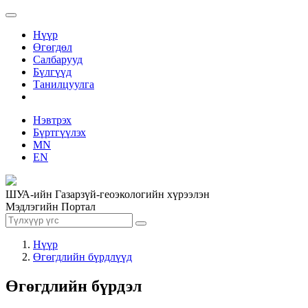
Нүүр
Өгөгдөл
Салбарууд
Бүлгүүд
Танилцуулга
Нэвтрэх
Бүртгүүлэх
MN
EN
ШУА-ийн Газарзүй-геоэкологийн хүрээлэн
Мэдлэгийн Портал
Нүүр
Өгөгдлийн бүрдлүүд
Өгөгдлийн бүрдэл