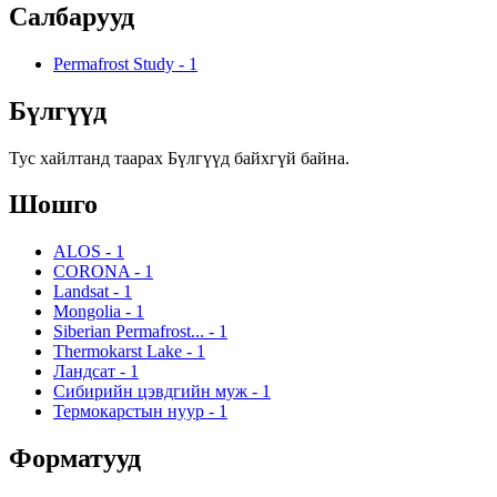
Салбарууд
Permafrost Study
-
1
Бүлгүүд
Тус хайлтанд таарах Бүлгүүд байхгүй байна.
Шошго
ALOS
-
1
CORONA
-
1
Landsat
-
1
Mongolia
-
1
Siberian Permafrost...
-
1
Thermokarst Lake
-
1
Ландсат
-
1
Сибирийн цэвдгийн муж
-
1
Термокарстын нуур
-
1
Форматууд