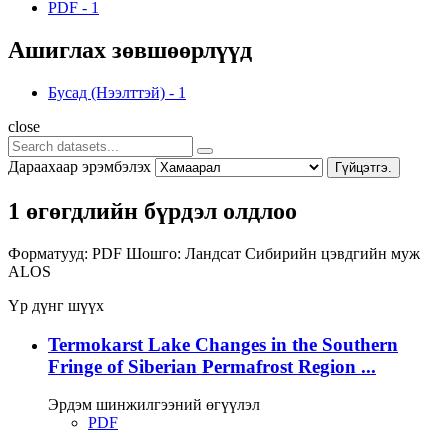
PDF
-
1
Ашиглах зөвшөөрлүүд
Бусад (Нээлттэй)
-
1
close
Дараахаар эрэмбэлэх
Гүйцэтгэ.
1 өгөгдлийн бүрдэл олдлоо
Форматууд:
PDF
Шошго:
Ландсат
Сибирийн цэвдгийн муж
ALOS
Үр дүнг шүүх
Termokarst Lake Changes in the Southern
Fringe of Siberian Permafrost Region ...
Эрдэм шинжилгээний өгүүлэл
PDF