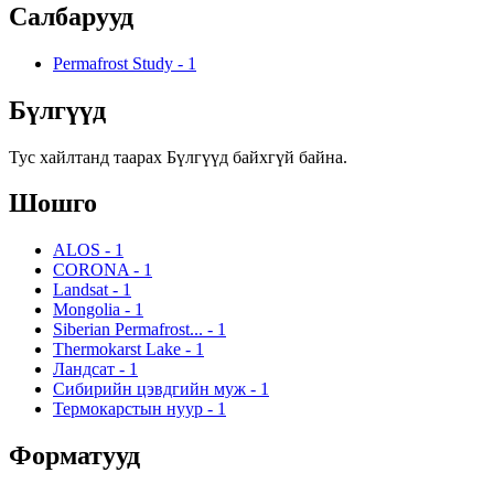
Салбарууд
Permafrost Study
-
1
Бүлгүүд
Тус хайлтанд таарах Бүлгүүд байхгүй байна.
Шошго
ALOS
-
1
CORONA
-
1
Landsat
-
1
Mongolia
-
1
Siberian Permafrost...
-
1
Thermokarst Lake
-
1
Ландсат
-
1
Сибирийн цэвдгийн муж
-
1
Термокарстын нуур
-
1
Форматууд