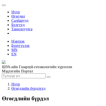
Нүүр
Өгөгдөл
Салбарууд
Бүлгүүд
Танилцуулга
Нэвтрэх
Бүртгүүлэх
MN
EN
ШУА-ийн Газарзүй-геоэкологийн хүрээлэн
Мэдлэгийн Портал
Нүүр
Өгөгдлийн бүрдлүүд
Өгөгдлийн бүрдэл